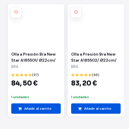
Olla a Presión Bra New
Olla a Presión Bra New
Star A185501/ Ø22cm/
Star A185502/ Ø22cm/
4.5L/ Acero Inoxidable
6L/ Acero Inoxidable/
BRA
BRA
Apta para Inducción
� � � � �
(97)
� � � � �
(98)
84,
50 €
83,
20 €
1 unidades
1 unidades
Añadir al carrito
Añadir al carrito