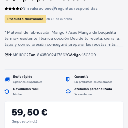
Sin valoraciones
Preguntas respondidas
Producto destacado
en Ollas express
" Material de fabricación Mango / Asas Mango de baquelita
termo-resistente Técnica cocción Decide tu receta, cierra la
tapa y con su presión conseguirá preparar las recetas más...
P/N:
M911002
Ean:
8435092427862
Código:
150309
Envío rápido
Garantía
Opciones disponibles
En productos seleccionados
Devolución fácil
Atención personalizada
14 días
Te ayudamos
59,
50 €
(Impuesto incl.)