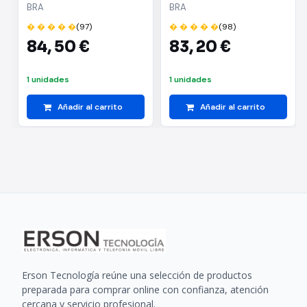
4.5L/ Acero Inoxidable
6L/ Acero Inoxidable/
BRA
BRA
Apta para Inducción
� � � � �
(97)
� � � � �
(98)
84,
50 €
83,
20 €
1 unidades
1 unidades
Añadir al carrito
Añadir al carrito
Erson Tecnología reúne una selección de productos
preparada para comprar online con confianza, atención
cercana y servicio profesional.