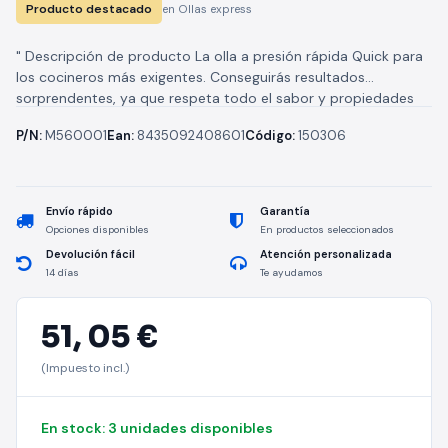
Producto destacado
en Ollas express
" Descripción de producto La olla a presión rápida Quick para
los cocineros más exigentes. Conseguirás resultados
sorprendentes, ya que respeta todo el sabor y propiedades
de los...
P/N:
M560001
Ean:
8435092408601
Código:
150306
Envío rápido
Garantía
Opciones disponibles
En productos seleccionados
Devolución fácil
Atención personalizada
14 días
Te ayudamos
51,
05 €
(Impuesto incl.)
En stock: 3 unidades disponibles