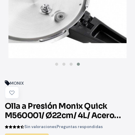
MONIX
Olla a Presión Monix Quick
M560001/ Ø22cm/ 4L/ Acero
Inoxidable
Sin valoraciones
Preguntas respondidas