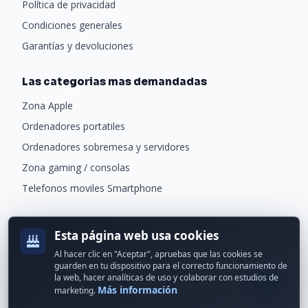
Política de privacidad
Condiciones generales
Garantías y devoluciones
Las categorias mas demandadas
Zona Apple
Ordenadores portatiles
Ordenadores sobremesa y servidores
Zona gaming / consolas
Telefonos moviles Smartphone
Newsletter
Esta página web usa cookies
Recibe ofertas exclusivas y novedades.
Al hacer clic en "Aceptar", apruebas que las cookies se
guarden en tu dispositivo para el correcto funcionamiento de
la web, hacer analíticas de uso y colaborar con estudios de
Más información
marketing.