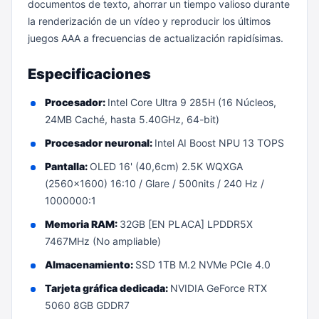
documentos de texto, ahorrar un tiempo valioso durante
la renderización de un vídeo y reproducir los últimos
juegos AAA a frecuencias de actualización rapidísimas.
Especificaciones
Procesador:
Intel Core Ultra 9 285H (16 Núcleos,
24MB Caché, hasta 5.40GHz, 64-bit)
Procesador neuronal:
Intel AI Boost NPU 13 TOPS
Pantalla:
OLED 16' (40,6cm) 2.5K WQXGA
(2560x1600) 16:10 / Glare / 500nits / 240 Hz /
1000000:1
Memoria RAM:
32GB [EN PLACA] LPDDR5X
7467MHz (No ampliable)
Almacenamiento:
SSD 1TB M.2 NVMe PCIe 4.0
Tarjeta gráfica dedicada:
NVIDIA GeForce RTX
5060 8GB GDDR7