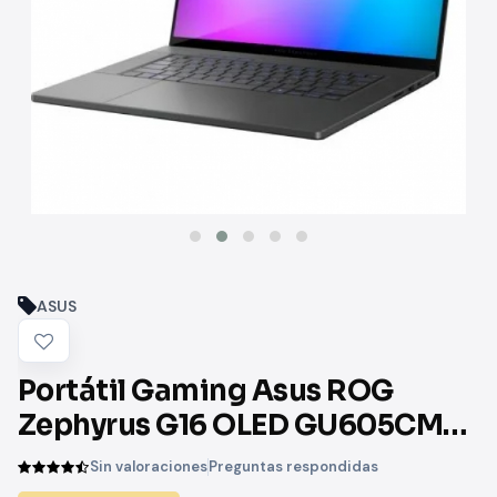
ASUS
Portátil Gaming Asus ROG
Zephyrus G16 OLED GU605CM-
QR003 Intel Core Ultra 9-285H/
Sin valoraciones
Preguntas respondidas
32GB/ 1TB SSD/ GeForce RTX