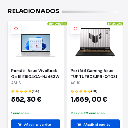
RELACIONADOS
ENVÍO GRATIS
ENVÍO GRATIS
Portátil Asus VivoBook
Portátil Gaming Asus
Go 15 E1504GA-NJ463W
TUF TUF608JPR-QT031
i3-N305/ 8GB/ 512GB
Intel Core i7-14650HX/
ASUS
ASUS
SSD/ 15.6"/ Win11
32GB/ 1TB SSD/ GeForce
� � � � �
(54)
� � � � �
(111)
RTX 5070/ 16"/ Sin
562,
30 €
1.669,
00 €
Sistema Operativo
1 unidades
Más de 20 unidades
Añadir al carrito
Añadir al carrito