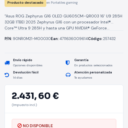
Producto destacado
en Portatiles gaming
5060/ 16"/ Sin Sistema
Operativo
"Asus ROG Zephyrus G16 OLED GU605CM-QR003 16' U9 285H
32GB 1TBEl 2025 Zephyrus G16 con un procesador Intel®
Core™ Ultra 9 285H y hasta una GPU NVIDIA® GeForce...
P/N:
90NR0M21-M00030
Ean:
4711636009614
Código:
257432
Envío rápido
Garantía
Opciones disponibles
En productos seleccionados
Devolución fácil
Atención personalizada
14 días
Te ayudamos
2.431,
60 €
(Impuesto incl.)
NO DISPONIBLE