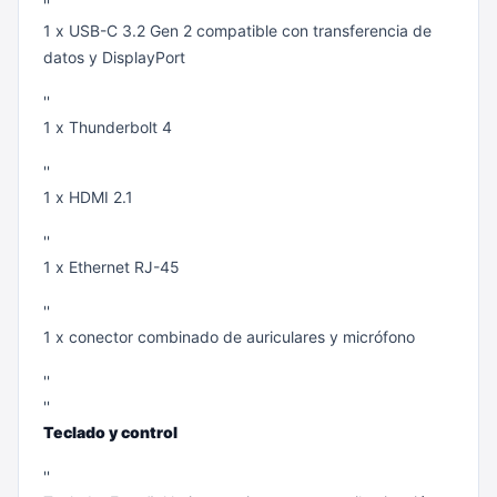
''
1 x USB-C 3.2 Gen 2 compatible con transferencia de
datos y DisplayPort
''
1 x Thunderbolt 4
''
1 x HDMI 2.1
''
1 x Ethernet RJ-45
''
1 x conector combinado de auriculares y micrófono
''
''
Teclado y control
''