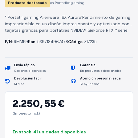
Producto destacado
en Portatiles gaming
" Portátil gaming Alienware 16X Aurora'Rendimiento de gaming
imprescindible en un diseño impresionante y optimizado con
tarjetas gráficas para portátiles NVIDIA® GeForce RTX™ serie
50.'''Desarrollado para ofrecer comodidad...
P/N:
RMMP9
Ean:
5397184967478
Código:
317235
Envío rápido
Garantía
Opciones disponibles
En productos seleccionados
Devolución fácil
Atención personalizada
14 días
Te ayudamos
2.250,
55 €
(Impuesto incl.)
En stock: 41 unidades disponibles