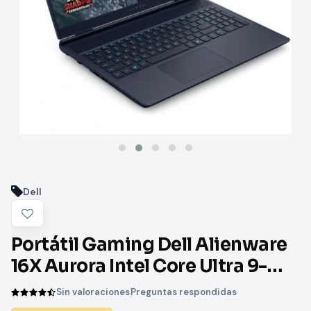
Dell
Portátil Gaming Dell Alienware
16X Aurora Intel Core Ultra 9-
275HX/ 32GB/ 1TB SSD/ GeForce
Sin valoraciones
Preguntas respondidas
RTX 5070/ 16"/ Win11