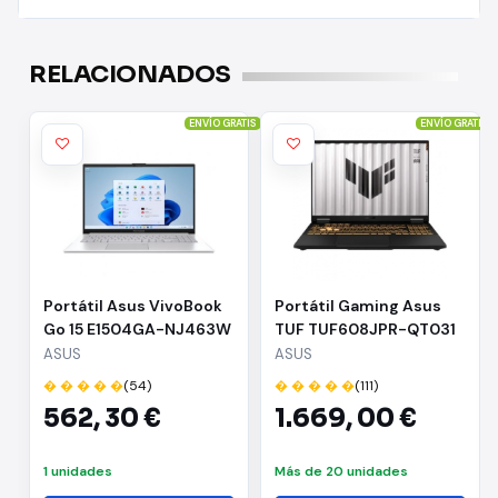
RELACIONADOS
ENVÍO GRATIS
ENVÍO GRATIS
Portátil Asus VivoBook
Portátil Gaming Asus
Go 15 E1504GA-NJ463W
TUF TUF608JPR-QT031
i3-N305/ 8GB/ 512GB
Intel Core i7-14650HX/
ASUS
ASUS
SSD/ 15.6"/ Win11
32GB/ 1TB SSD/ GeForce
� � � � �
(54)
� � � � �
(111)
RTX 5070/ 16"/ Sin
562,
30 €
1.669,
00 €
Sistema Operativo
1 unidades
Más de 20 unidades