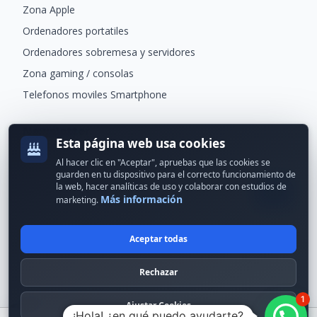
Zona Apple
Ordenadores portatiles
Ordenadores sobremesa y servidores
Zona gaming / consolas
Telefonos moviles Smartphone
Newsletter
Esta página web usa cookies
Recibe ofertas exclusivas y novedades.
Al hacer clic en "Aceptar", apruebas que las cookies se
guarden en tu dispositivo para el correcto funcionamiento de
la web, hacer analíticas de uso y colaborar con estudios de
Más información
marketing.
Aceptar todas
© 2024 Erson Tecnología. Todos los derechos reservados.
Rechazar
Política de cookies
Política de privacidad
1
Formas de pago
Condiciones Generales
Ajustar Cookies
¡Hola! ¿en qué puedo ayudarte?