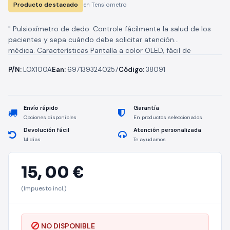
Producto destacado
en Tensiometro
" Pulsioxímetro de dedo. Controle fácilmente la salud de los
pacientes y sepa cuándo debe solicitar atención
médica. Características Pantalla a color OLED, fácil de
leerSpO2, PR, Pl y gráfico...
P/N:
LOX100A
Ean:
6971393240257
Código:
38091
Envío rápido
Garantía
Opciones disponibles
En productos seleccionados
Devolución fácil
Atención personalizada
14 días
Te ayudamos
15,
00 €
(Impuesto incl.)
NO DISPONIBLE