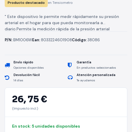
Producto destacado
en Tensiometro
" Este dispositivo le permite medir rápidamente su presión
arterial en el hogar para que pueda monitorearla a
diario.Permite la medición rápida de la presión arterial
(sistólica y...
P/N:
BM1006W
Ean:
8033224601908
Código:
38086
Envío rápido
Garantía
Opciones disponibles
En productos seleccionados
Devolución fácil
Atención personalizada
14 días
Te ayudamos
26,
75 €
(Impuesto incl.)
En stock: 5 unidades disponibles