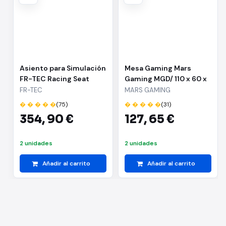
Asiento para Simulación
Mesa Gaming Mars
FR-TEC Racing Seat
Gaming MGD/ 110 x 60 x
Legend
74cm/ Blanca
FR-TEC
MARS GAMING
� � � � �
(75)
� � � � �
(31)
354,
90 €
127,
65 €
2 unidades
2 unidades
Añadir al carrito
Añadir al carrito