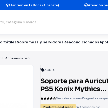
Atención en La Roda (Albacete)
Atención pe
ortátiles
Sobremesa y servidores
Reacondicionados
App
5
Accesorios ps5
KONIX
Soporte para Auricu
PS5 Konix Mythics
Headset Holder
Sin valoraciones
Preguntas resp
Producto destacado
en Accesorios ps5