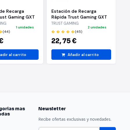
 de Recarga
Estación de Recarga
Fu
rust Gaming GXT
Rápida Trust Gaming GXT
TE
 PS5
255 para PS5/ Blanco
pa
ING
TRUST GAMING
FR
1 unidades
2 unidades
�
(44)
� � � � �
(45)
� 
 €
22,
75 €
9
adir al carrito
Añadir al carrito
gorias mas
Newsletter
adas
Recibe ofertas exclusivas y novedades.
e