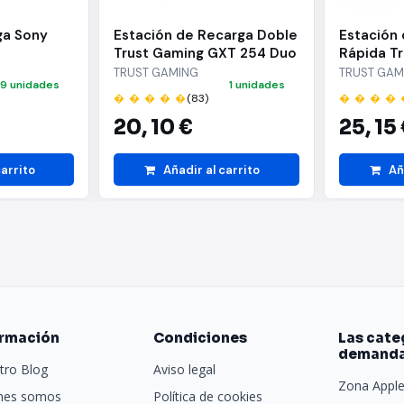
ga Sony
Estación de Recarga Doble
Estación
Trust Gaming GXT 254 Duo
Rápida T
Charge Dock para PS5
255 para
TRUST GAMING
TRUST GAM
9 unidades
1 unidades
� � � � �
(83)
� � � � 
20,
10 €
25,
15
carrito
Añadir al carrito
Añ
ormación
Condiciones
Las cate
demand
tro Blog
Aviso legal
Zona Appl
nes somos
Política de cookies