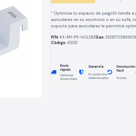
" Optimiza tu espacio de juegoSi tiende a
auriculares en su escritorio o en su sofá, 
soporte para auriculares le permitirá opti
espacio y...
P/N:
KX-MY-P5-HOLDER
Ean:
332817028690
Código:
43331
Envío
Devolución
Garantía
rápido
fácil
En productos
Opciones
seleccionados
14 días
disponibles