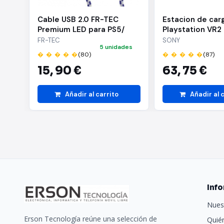
Cable USB 2.0 FR-TEC
Estacion de car
Premium LED para PS5/
Playstation VR2
USB Tipo-C Macho - USB
FR-TEC
SONY
5 unidades
Macho/ 3m/ Blanc
� � � � �
(80)
� � � � �
(87)
15,
90 €
63,
75 €
Añadir al carrito
Añadir al 
Inf
Nues
Erson Tecnología reúne una selección de
Quié