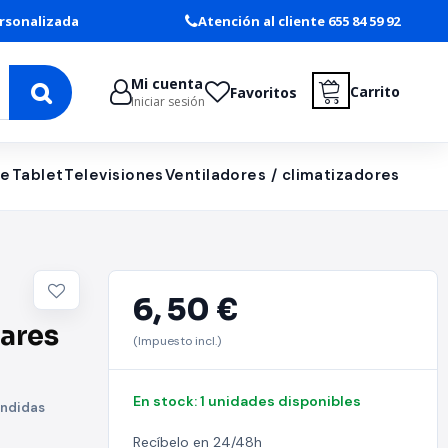
rsonalizada
Atención al cliente 655 84 59 92
Mi cuenta
Carrito
Favoritos
Iniciar sesión
le
Tablet
Televisiones
Ventiladores / climatizadores
6,
50 €
lares
(Impuesto incl.)
En stock: 1 unidades disponibles
ondidas
Recíbelo en 24/48h