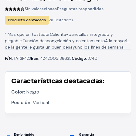
Sin valoraciones
Preguntas respondidas
Producto destacado
en Tostadores
" Más que un tostadorCalienta-panecillos integrado y
plegable.Función descongelación y calentamientoA la mayoría
de la gente le gusta un buen desayuno los fines de semana.
¿Cómo sería si...
P/N:
TAT3P423
Ean:
4242005188635
Código:
37401
Características destacadas:
Color:
Negro
Posición:
Vertical
Envío rápido
Garantía