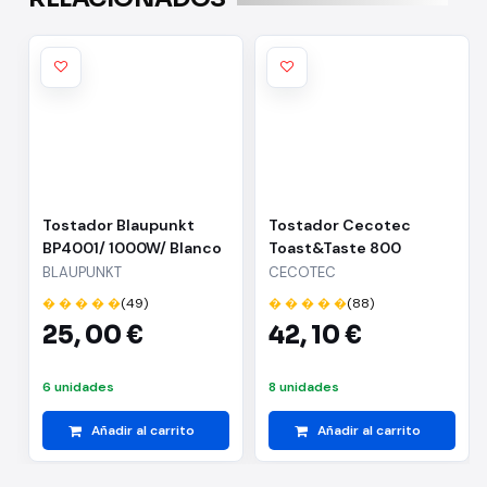
Tostador Blaupunkt
Tostador Cecotec
BP4001/ 1000W/ Blanco
Toast&Taste 800
Vintage Light/ 850W/
BLAUPUNKT
CECOTEC
Amarillo Claro
� � � � �
(49)
� � � � �
(88)
25,
00 €
42,
10 €
6 unidades
8 unidades
Añadir al carrito
Añadir al carrito