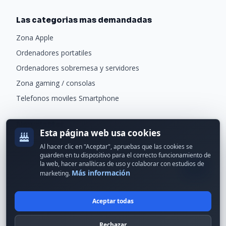
Las categorias mas demandadas
Zona Apple
Ordenadores portatiles
Ordenadores sobremesa y servidores
Zona gaming / consolas
Telefonos moviles Smartphone
Newsletter
Esta página web usa cookies
Recibe ofertas exclusivas y novedades.
Al hacer clic en "Aceptar", apruebas que las cookies se
guarden en tu dispositivo para el correcto funcionamiento de
la web, hacer analíticas de uso y colaborar con estudios de
Más información
marketing.
Aceptar todas
© 2024 Erson Tecnología. Todos los derechos reservados.
Rechazar