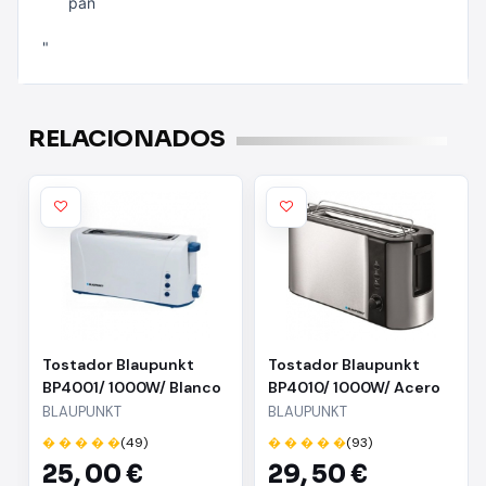
pan
"
RELACIONADOS
Tostador Blaupunkt
Tostador Blaupunkt
BP4001/ 1000W/ Blanco
BP4010/ 1000W/ Acero
Inoxidable
BLAUPUNKT
BLAUPUNKT
� � � � �
(49)
� � � � �
(93)
25,
00 €
29,
50 €