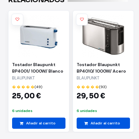
Tostador Blaupunkt
Tostador Blaupunkt
BP4001/ 1000W/ Blanco
BP4010/ 1000W/ Acero
Inoxidable
BLAUPUNKT
BLAUPUNKT
� � � � �
(49)
� � � � �
(93)
25,
00 €
29,
50 €
6 unidades
6 unidades
Añadir al carrito
Añadir al carrito