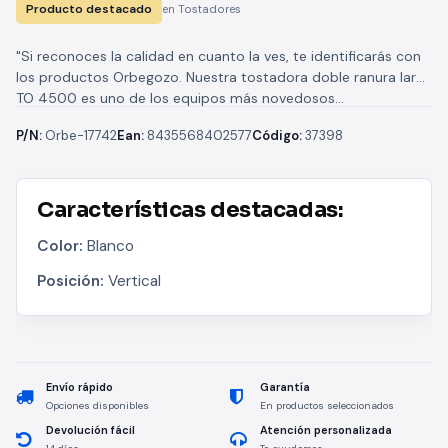
Producto destacado
en Tostadores
"Si reconoces la calidad en cuanto la ves, te identificarás con
los productos Orbegozo. Nuestra tostadora doble ranura larga
TO 4500 es uno de los equipos más novedosos...
P/N:
Orbe-17742
Ean:
8435568402577
Código:
37398
Características destacadas:
Color:
Blanco
Posición:
Vertical
Envío rápido
Garantía
Opciones disponibles
En productos seleccionados
Devolución fácil
Atención personalizada