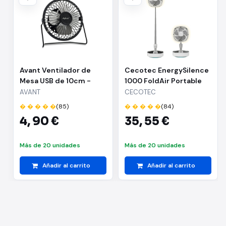
Avant Ventilador de
Cecotec EnergySilence
Mesa USB de 10cm -
1000 FoldAir Portable
Cable 1m - Color Negro
Ventilador de Pie
AVANT
CECOTEC
Portatil - 8000mAh -
� � � � �
(85)
� � � � �
(84)
Plegable y Telescopico
4,
90 €
35,
55 €
- Diametro de 10" -
Tactil - Oscilacion
Automatica - 3
Más de 20 unidades
Más de 20 unidades
Velocidades - 3 Tonos
LED - Color Blanc
Añadir al carrito
Añadir al carrito