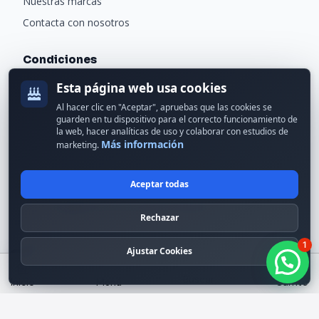
Nuestras marcas
Contacta con nosotros
Condiciones
Aviso legal
Esta página web usa cookies
Política de cookies
Al hacer clic en "Aceptar", apruebas que las cookies se
guarden en tu dispositivo para el correcto funcionamiento de
Política de privacidad
la web, hacer analíticas de uso y colaborar con estudios de
Más información
marketing.
Condiciones generales
Garantías y devoluciones
Aceptar todas
Las categorias mas demandadas
Rechazar
Zona Apple
1
Ajustar Cookies
Ordenadores portatiles
Ordenadores sobremesa y servidores
Buscar
Inicio
Menú
Carrito
Zona gaming / consolas
Telefonos moviles Smartphone