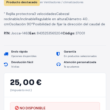
Producto destacado
en Ventiladores / climatizadores
" Rejilla protectora3 velocidadesCabezal
reclinable/inclinableRegulable en alturaDiámetro 40
cmOscilación 90ºPosibilidad de fijar la dirección del caudal de
aireBase en cruz para mayor estabilidad (60x60cm)220-240V
P/N:
Jocca-1463
Ean:
8435253565204
Código:
37001
~ 50/60Hz40W "
Envío rápido
Garantía
Opciones disponibles
En productos seleccionados
Devolución fácil
Atención personalizada
14 días
Te ayudamos
25,
00 €
(Impuesto incl.)
NO DISPONIBLE