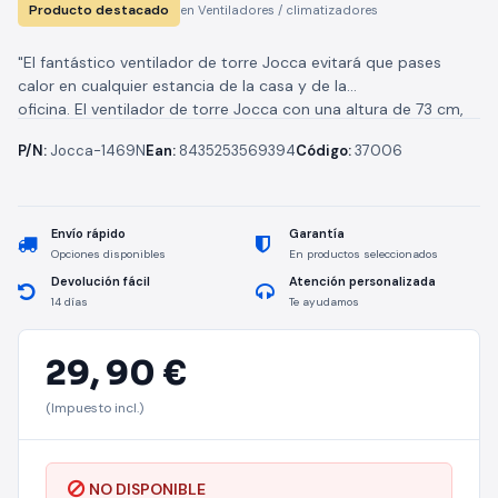
Producto destacado
en Ventiladores / climatizadores
"El fantástico ventilador de torre Jocca evitará que pases
calor en cualquier estancia de la casa y de la
oficina. El ventilador de torre Jocca con una altura de 73 cm,
será...
P/N:
Jocca-1469N
Ean:
8435253569394
Código:
37006
Envío rápido
Garantía
Opciones disponibles
En productos seleccionados
Devolución fácil
Atención personalizada
14 días
Te ayudamos
29,
90 €
(Impuesto incl.)
NO DISPONIBLE