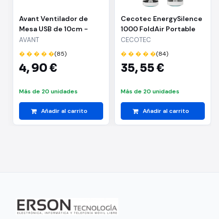
Avant Ventilador de
Cecotec EnergySilence
Mesa USB de 10cm -
1000 FoldAir Portable
Cable 1m - Color Negro
Ventilador de Pie
AVANT
CECOTEC
Portatil - 8000mAh -
� � � � �
(85)
� � � � �
(84)
Plegable y Telescopico
4,
90 €
35,
55 €
- Diametro de 10" -
Tactil - Oscilacion
Automatica - 3
Más de 20 unidades
Más de 20 unidades
Velocidades - 3 Tonos
LED - Color Blanc
Añadir al carrito
Añadir al carrito