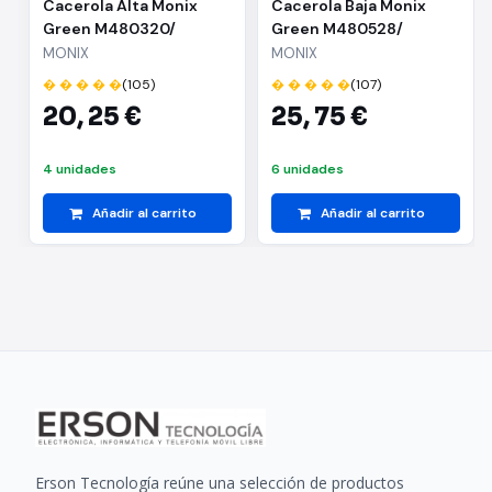
Cacerola Alta Monix
Cacerola Baja Monix
Green M480320/
Green M480528/
Ø20cm/ Aluminio
Ø28cm/ Aluminio
MONIX
MONIX
forjado/ Apta para
forjado/ Apta para
� � � � �
(105)
� � � � �
(107)
Inducción
Inducción
20,
25 €
25,
75 €
4 unidades
6 unidades
Añadir al carrito
Añadir al carrito
Erson Tecnología reúne una selección de productos