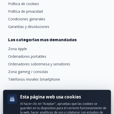
Política de cookies
Política de privacidad
Condiciones generales
Garantías y devoluciones
Las categorias mas demandadas
Zona Apple
Ordenadores portatiles
Ordenadores sobremesa y servidores
Zona gaming / consolas
Telefonos moviles Smartphone
Newsletter
Esta página web usa cookies
Recibe ofertas exclusivas y novedades.
Al hacer clic en "Aceptar", apruebas que las cookies se
guarden en tu dispositivo para el correcto funcionamiento de
la web, hacer analíticas de uso y colaborar con estudios de