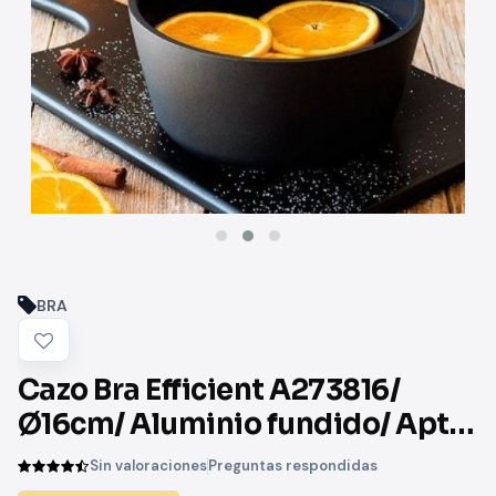
BRA
Cazo Bra Efficient A273816/
Ø16cm/ Aluminio fundido/ Apto
para Inducción
Sin valoraciones
Preguntas respondidas