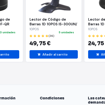
igo de
Lector de Código de
Lector d
DF-QR
Barras 1D 10POS IS-300UN/
Barras 1
t HF680/
USB
USB
10POS
10POS
0 unidades
5 unidades
� � � � �
(36)
� � � � 
49,
75 €
24,
75
carrito
Añadir al carrito
Añ
ormación
Condiciones
Las cate
demand