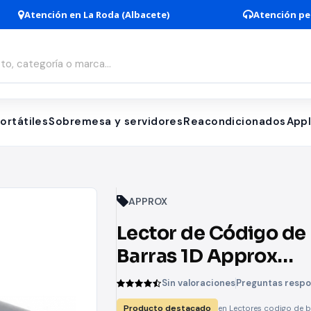
Atención en La Roda (Albacete)
Atención pe
ortátiles
Sobremesa y servidores
Reacondicionados
App
APPROX
Lector de Código de
Barras 1D Approx
appLS12R/ Bluetoot
Sin valoraciones
Preguntas resp
Radiofrecuencia
Producto destacado
en Lectores codigo de b