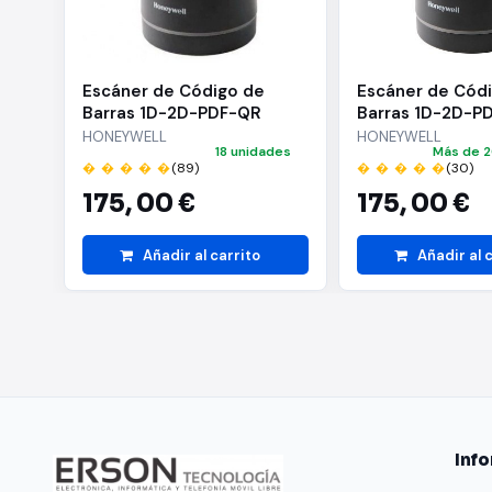
Cable USB
Manual de usuario
Escáner de Código de
Escáner de Cód
Barras 1D-2D-PDF-QR
Barras 1D-2D-P
Honeywell Orbit HF680/
Honeywell Orbi
HONEYWELL
HONEYWELL
18 unidades
Más de 2
USB
USB
� � � � �
(89)
� � � � �
(30)
"
175,
00 €
175,
00 €
Añadir al carrito
Añadir al 
Inf