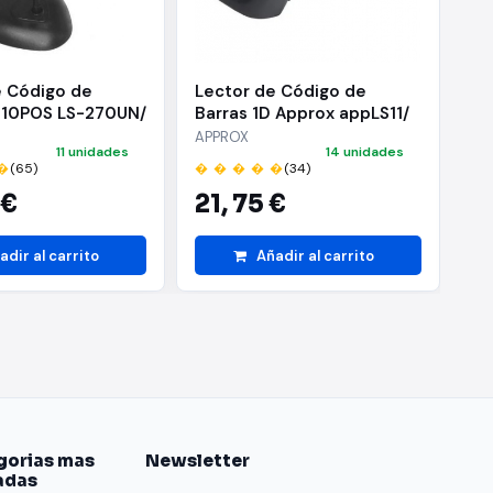
e Código de
Lector de Código de
Le
D 10POS LS-270UN/
Barras 1D Approx appLS11/
Ba
USB
ap
APPROX
AP
11 unidades
14 unidades
So
�
(65)
� � � � �
(34)
� 
 €
21,
75 €
2
adir al carrito
Añadir al carrito
gorias mas
Newsletter
adas