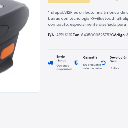
" El appLS12R es un lector inalámbrico de
barras con tecnología RF+Bluetooth ultrali
compacto, especialmente diseñado para
trabajadores con alta movilidad y que nec
P/N:
APPLS12R
Ean:
8435099525752
Código:
tener...
Envío
Devolución
Garantía
rápido
fácil
En productos
Opciones
seleccionados
14 días
disponibles