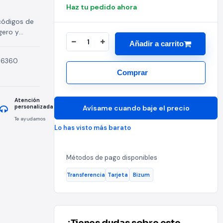
Haz tu pedido ahora
 códigos de
gero y
Añadir a carrito
esiten
36360
Comprar
Atención
personalizada
Avísame cuando baje el precio
Te ayudamos
Lo has visto más barato
Métodos de pago disponibles
Transferencia
Tarjeta
Bizum