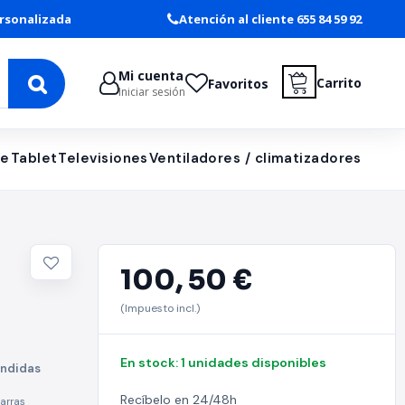
rsonalizada
Atención al cliente 655 84 59 92
Mi cuenta
Carrito
Favoritos
Iniciar sesión
le
Tablet
Televisiones
Ventiladores / climatizadores
100,
50 €
(Impuesto incl.)
h USB
En stock: 1 unidades disponibles
ondidas
Recíbelo en 24/48h
arras