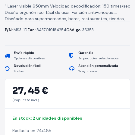
" Laser visible 650mm Velocidad decodificación: 150 times/sec
Diseño ergonómico, fácil de usar. Función anti-choque.
Diseñado para supermercados, bares, restaurantes, tiendas,
almacenes, etc.... De color negro, interface USB....
P/N:
MS3-1D
Ean:
8437019184254
Código:
36353
Envío rápido
Garantía
Opciones disponibles
En productos seleccionados
Devolución fácil
Atención personalizada
14 días
Te ayudamos
27,
45 €
(Impuesto incl.)
En stock: 2 unidades disponibles
Recíbelo en 24/48h