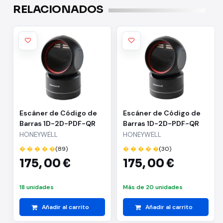
RELACIONADOS
Escáner de Código de
Escáner de Código de
Barras 1D-2D-PDF-QR
Barras 1D-2D-PDF-QR
Honeywell Orbit HF680/
Honeywell Orbit HF680/
HONEYWELL
HONEYWELL
USB
USB
� � � � �
(89)
� � � � �
(30)
175,
00 €
175,
00 €
18 unidades
Más de 20 unidades
Añadir al carrito
Añadir al carrito