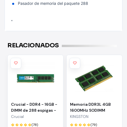
Pasador de memoria del paquete 288
"
RELACIONADOS
Crucial - DDR4 - 16GB -
Memoria DDR3L 4GB
DIMM de 288 espigas -
1600MHz SODIMM
sin búfer - 3200 MHz /
Crucial
KINGSTON
PC4-25600 - CL22 - 1.2
� � � � �
(78)
� � � � �
(79)