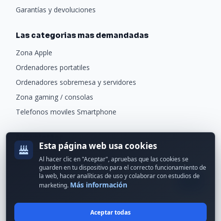
Garantías y devoluciones
Las categorias mas demandadas
Zona Apple
Ordenadores portatiles
Ordenadores sobremesa y servidores
Zona gaming / consolas
Telefonos moviles Smartphone
Newsletter
Esta página web usa cookies
Recibe ofertas exclusivas y novedades.
Al hacer clic en "Aceptar", apruebas que las cookies se
guarden en tu dispositivo para el correcto funcionamiento de
la web, hacer analíticas de uso y colaborar con estudios de
Más información
marketing.
Aceptar todas