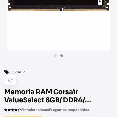
CORSAIR
Memoria RAM Corsair
ValueSelect 8GB/ DDR4/
2400MHz/ 1.2V/ CL16/ DIMM
Sin valoraciones
Preguntas respondidas