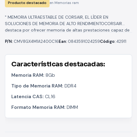
Producto destacado
en Memorias ram
" MEMORIA ULTRAESTABLE DE CORSAIR, EL LÍDER EN
SOLUCIONES DE MEMORIA DE ALTO RENDIMIENTOCORSAIR
destaca por ofrecer memoria de altas prestaciones capaz de
rendir en las situaciones más...
P/N:
CMV8GX4M1A2400C16
Ean:
0843591024259
Código:
42911
Características destacadas:
Memoria RAM:
8Gb
Tipo de Memoria RAM:
DDR4
Latencia CAS:
CL16
Formato Memoria RAM:
DIMM