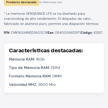
Producto destacado
en Memorias ram
" La memoria VENGEANCE LPX se ha diseñado para
overclocking de alto rendimiento. El disipador de calor,
fabricado en aluminio puro, permite una disipación térmica
más rápida, la...
P/N:
CMK16GX4M2D3600C18
Ean:
0840006612971
Código:
42927
Características destacadas:
Memoria RAM:
16Gb
Tipo de Memoria RAM:
DDR4
Formato Memoria RAM:
DIMM
Velocidad MHZ:
3600 Mhz