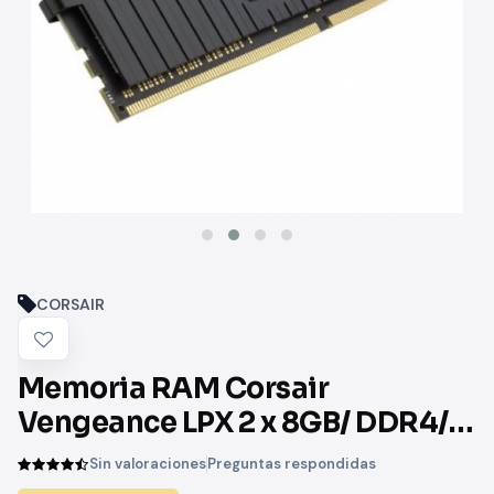
CORSAIR
Memoria RAM Corsair
Vengeance LPX 2 x 8GB/ DDR4/
3600MHz/ 1.35V/ CL18/ DIMM
Sin valoraciones
Preguntas respondidas