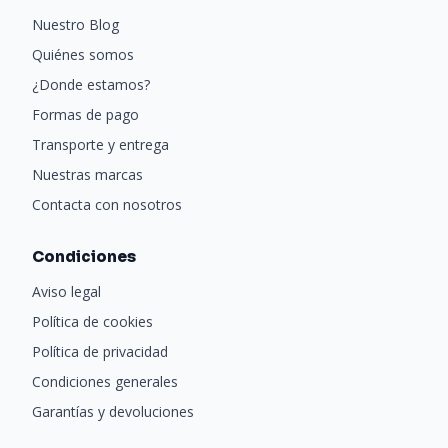
favorito.
Nuestro Blog
Quiénes somos
¿Donde estamos?
Especificaciones
Formas de pago
Tipo de memoria DDR4
Transporte y entrega
Tamaño de la memoria 16 GB (2 de 8 GB)
Nuestras marcas
Latencia probada 18
Contacta con nosotros
Voltaje probado 1,35 V
Velocidad probada 3600
Condiciones
Color de memoria Negro
Aviso legal
Latencia SPD 15-15-15-36
Política de cookies
Velocidad SPD 2133MHz
Política de privacidad
Voltaje SPD 1,2 V
Condiciones generales
Garantías y devoluciones
Clasificación de velocidad PC4-28800 (3600 MHz)
Compatibilidad Serie Intel 300, Serie Intel 400, Serie