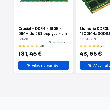
"
Crucial - DDR4 - 16GB -
Memoria DDR3L
DIMM de 288 espigas - sin
1600MHz SODI
búfer - 3200 MHz / PC4-
Crucial
KINGSTON
9 unidades
25600 - CL22 - 1.2 V - no
� � � � �
(78)
� � � � �
(79)
ECC
181,
45 €
43,
65 €
Añadir al carrito
Añadir al 