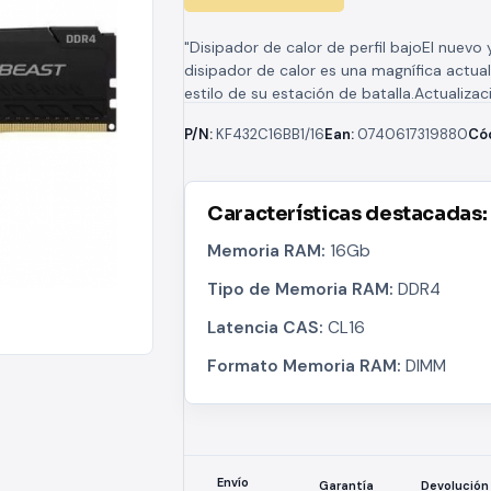
"Disipador de calor de perfil bajoEl nuevo 
disipador de calor es una magnífica actual
estilo de su estación de batalla.Actualizac
rendimiento y rentableKingston...
P/N:
KF432C16BB1/16
Ean:
0740617319880
Có
Características destacadas:
Memoria RAM:
16Gb
Tipo de Memoria RAM:
DDR4
Latencia CAS:
CL16
Formato Memoria RAM:
DIMM
Envío
Devolución
Garantía