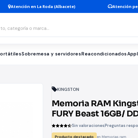
Atención en La Roda (Albacete)
Atención pe
ortátiles
Sobremesa y servidores
Reacondicionados
App
KINGSTON
Memoria RAM Kings
FURY Beast 16GB/ D
3200MHz/ 1.35V/ CL
Sin valoraciones
Preguntas resp
DIMM
Producto destacado
en Memorias ram