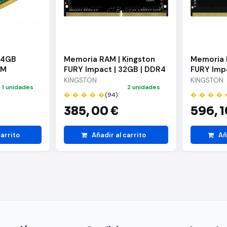
 4GB
Memoria RAM | Kingston
Memoria 
MM
FURY Impact | 32GB | DDR4
FURY Imp
| 3200MHz | 1.2V | CL20 |
| 5600MHz 
KINGSTON
KINGSTON
1 unidades
2 unidades
SODIMM
SODIMM
� � � � �
(94)
� � � � 
385,
00 €
596,
1
carrito
Añadir al carrito
Añ