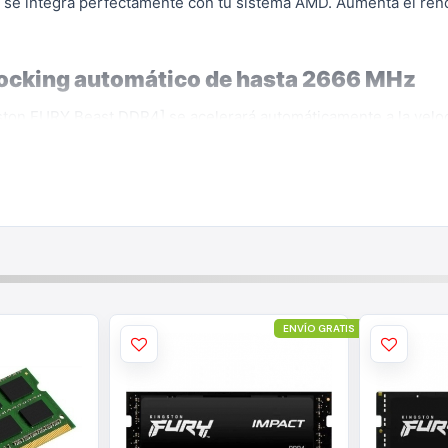
 se integra perfectamente con tu sistema AMD. Aumenta el ren
clocking automático de hasta 2666 MHz
ngston FURY Beast DDR4] se acelerará automáticamente a la velo
ENVÍO GRATIS