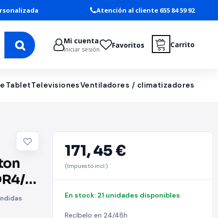
rsonalizada
Atención al cliente 655 84 59 92
Mi cuenta
Carrito
Favoritos
Iniciar sesión
le
Tablet
Televisiones
Ventiladores / climatizadores
171,
45 €
ton
(Impuesto incl.)
DR4/
16/
En stock: 21 unidades disponibles
ondidas
Recíbelo en 24/48h