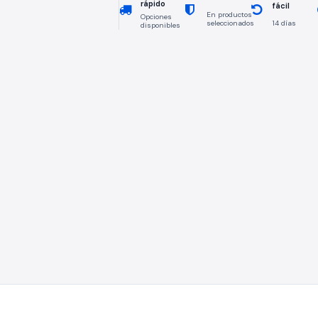
rápido
fácil
En productos
Opciones
seleccionados
14 días
disponibles