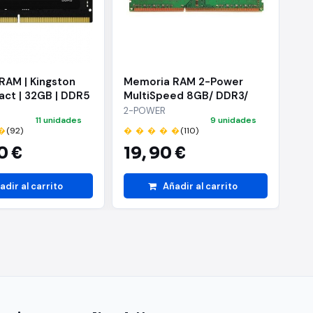
RAM | Kingston
Memoria RAM 2-Power
Me
act | 32GB | DDR5
MultiSpeed 8GB/ DDR3/
Mu
| 1.1V | CL40 |
1066/ 1333/ 1600MHz/
10
2-POWER
2-
11 unidades
9 unidades
1.35V - 1.5V/ CL7/9/11/ DIMM
1.
�
(92)
� � � � �
(110)
� 
0 €
19,
90 €
2
adir al carrito
Añadir al carrito