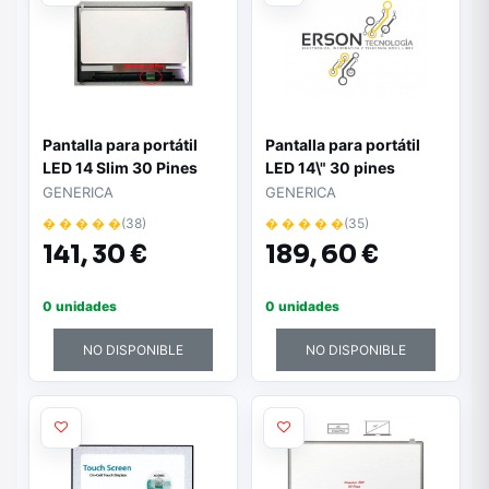
Pantalla para portátil
Pantalla para portátil
LED 14 Slim 30 Pines
LED 14\" 30 pines
1366X768 / Mate /
WUXGA 1920x1200 /
GENERICA
GENERICA
N140BGE-E53"
LP140WU1-SPA1
� � � � �
(38)
� � � � �
(35)
141,
30 €
189,
60 €
0 unidades
0 unidades
NO DISPONIBLE
NO DISPONIBLE