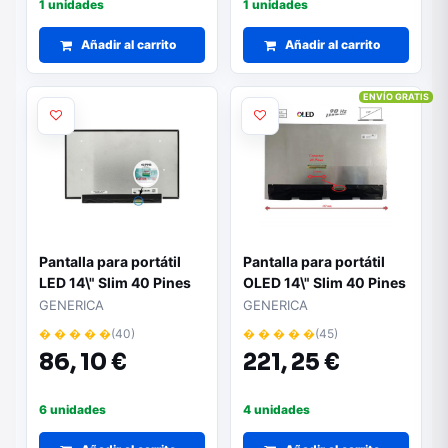
1 unidades
1 unidades
Añadir al carrito
Añadir al carrito
ENVÍO GRATIS
Pantalla para portátil
Pantalla para portátil
LED 14\" Slim 40 Pines
OLED 14\" Slim 40 Pines
FULL HD 120 HZ Sin
GENERICA
GENERICA
Brackets
� � � � �
(40)
� � � � �
(45)
86,
10 €
221,
25 €
6 unidades
4 unidades