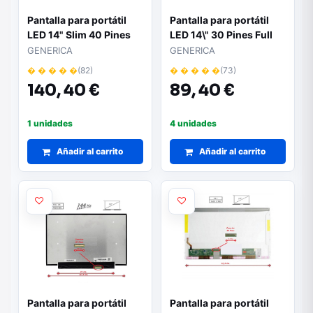
Pantalla para portátil
Pantalla para portátil
LED 14" Slim 40 Pines
LED 14\" 30 Pines Full
Full HD Ancho 320mm
HD para modelos ASUS
GENERICA
GENERICA
Tactil
� � � � �
(82)
� � � � �
(73)
140,
40 €
89,
40 €
1 unidades
4 unidades
Añadir al carrito
Añadir al carrito
Pantalla para portátil
Pantalla para portátil