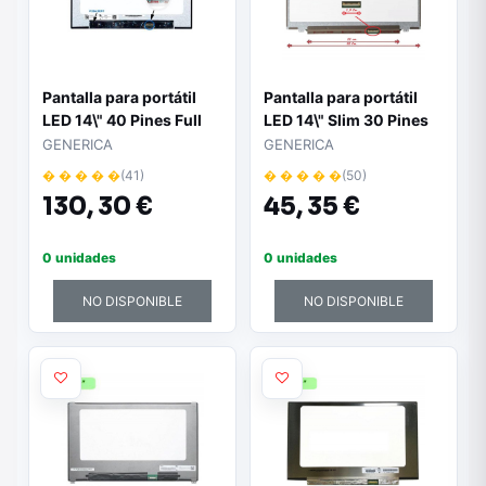
Pantalla para portátil
Pantalla para portátil
LED 14\" 40 Pines Full
LED 14\" Slim 30 Pines
HD Táctil Sin Brackets
1336x768 Ancho 32cm
GENERICA
GENERICA
Conector Derecha
/ Mate
� � � � �
(41)
� � � � �
(50)
130,
30 €
45,
35 €
0 unidades
0 unidades
NO DISPONIBLE
NO DISPONIBLE