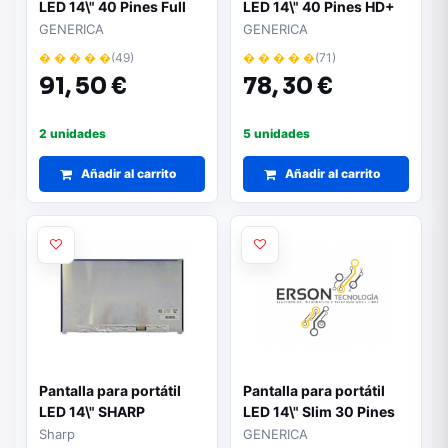
LED 14\" 40 Pines Full
LED 14\" 40 Pines HD+
HD Sin Brackets 144Hz
Sin Brackets
GENERICA
GENERICA
� � � � �
(49)
� � � � �
(71)
91,
50 €
78,
30 €
2 unidades
5 unidades
Añadir al carrito
Añadir al carrito
Pantalla para portátil
Pantalla para portátil
LED 14\" SHARP
LED 14\" Slim 30 Pines
Full HD Sin Brackets
Sharp
GENERICA