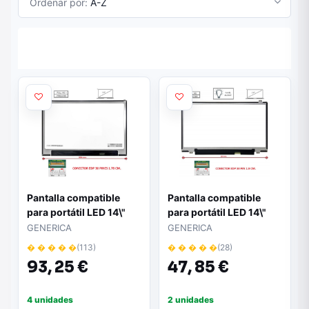
Ordenar por:
A-Z
Pantalla compatible
Pantalla compatible
para portátil LED 14\"
para portátil LED 14\"
Slim 30 Pines FHD+
Slim 30 Pines Full HD
GENERICA
GENERICA
Brackets Superiores Sin
Brillo
� � � � �
(113)
� � � � �
(28)
reborde
93,
25 €
47,
85 €
4 unidades
2 unidades