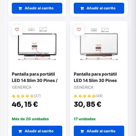
Añadir al carrito
Añadir al carrito
Pantalla para portátil
Pantalla para portátil
LED 14 Slim 30 Pines /
LED 14 Slim 30 Pines
1366x768 / Sin Brackets
1336x768 Ancho 32cm"
GENERICA
GENERICA
/ Ancho 315mm"
� � � � �
(37)
� � � � �
(48)
46,
15 €
30,
85 €
Más de 20 unidades
17 unidades
Añadir al carrito
Añadir al carrito