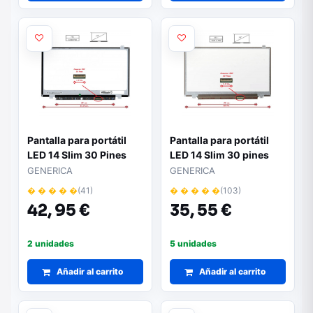
Pantalla para portátil
Pantalla para portátil
LED 14 Slim 30 Pines
LED 14 Slim 30 pines
1366X768 Ancho
1600x900"
GENERICA
GENERICA
315mm"
� � � � �
(41)
� � � � �
(103)
42,
95 €
35,
55 €
2 unidades
5 unidades
Añadir al carrito
Añadir al carrito