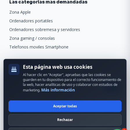
Las categorias mas demandadas
Zona Apple
Ordenadores portatiles
Ordenadores sobremesa y servidores
Zona gaming / consolas
Telefonos moviles Smartphone
Newsletter
Esta página web usa cookies
Recibe ofertas exclusivas y novedades.
Al hacer clic en "Aceptar", apruebas que las cookies se
guarden en tu dispositivo para el correcto funcionamiento de
la web, hacer analíticas de uso y colaborar con estudios de
Más información
marketing.
Aceptar todas
© 2024 Erson Tecnología. Todos los derechos reservados.
Rechazar
Política de cookies
Política de privacidad