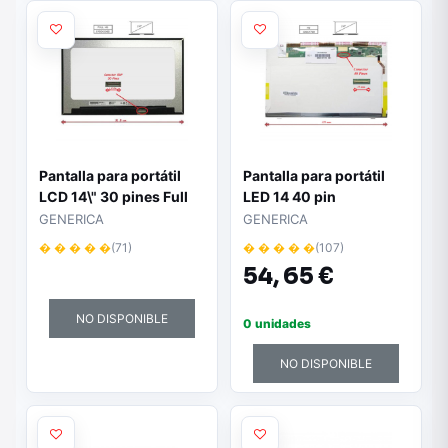
Pantalla para portátil
Pantalla para portátil
LCD 14\" 30 pines Full
LED 14 40 pin
HD / Sin reborde / Sin
1366x768"
GENERICA
GENERICA
brackets
� � � � �
(71)
� � � � �
(107)
54,
65 €
NO DISPONIBLE
0 unidades
NO DISPONIBLE