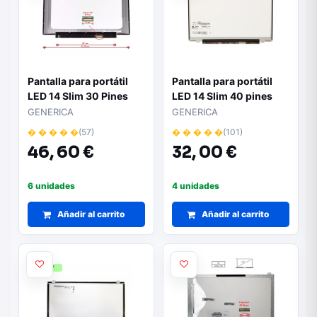
Pantalla para portátil
Pantalla para portátil
LED 14 Slim 30 Pines
LED 14 Slim 40 pines
Full HD Sin Brackets
1366x768"
GENERICA
GENERICA
Ancho 315mm"
� � � � �
(57)
� � � � �
(101)
46,
60 €
32,
00 €
6 unidades
4 unidades
Añadir al carrito
Añadir al carrito