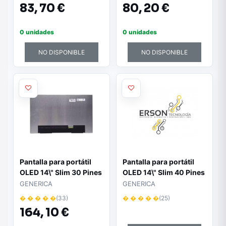
83,
70 €
80,
20 €
0 unidades
0 unidades
NO DISPONIBLE
NO DISPONIBLE
Pantalla para portátil
Pantalla para portátil
OLED 14\" Slim 30 Pines
OLED 14\" Slim 40 Pines
Full HD+ Sin Brackets
EDP 3K 90Hz
GENERICA
GENERICA
� � � � �
(33)
� � � � �
(25)
164,
10 €