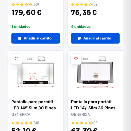
Ancho 315mm /
� � � � �
(56)
� � � � �
(59)
N140HCE-EN2
179,
60 €
75,
35 €
1 unidades
4 unidades
Añadir al carrito
Añadir al carrito
Pantalla para portátil
Pantalla para portátil
LED 14\" Slim 30 Pines
LED 14\" Slim 30 Pines
Full HD Sin Brackets
Full HD+ Sin Brackets
GENERICA
GENERICA
Ancho 315mm Sin
Mate
� � � � �
(39)
� � � � �
(92)
Reborde