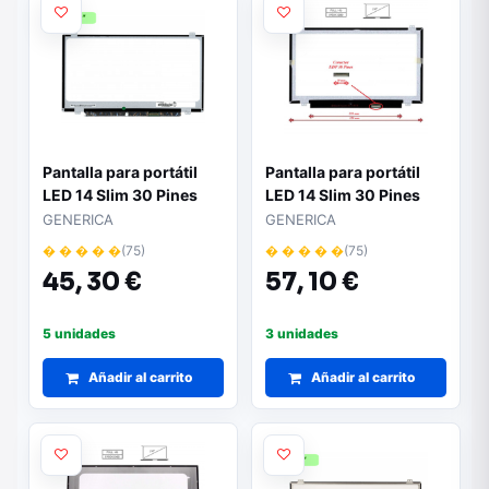
Pantalla para portátil
Pantalla para portátil
LED 14 Slim 30 Pines
LED 14 Slim 30 Pines
Full HD Ancho 315mm"
Full HD Ancho 32cm"
GENERICA
GENERICA
� � � � �
(75)
� � � � �
(75)
45,
30 €
57,
10 €
5 unidades
3 unidades
Añadir al carrito
Añadir al carrito