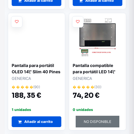
Añadir al carrito
Añadir al carrito
Pantalla para portátil
Pantalla compatible
OLED 14\" Slim 40 Pines
para portátil LED 14\"
2880x1800
Slim 30 pines FHD+ Sin
GENERICA
GENERICA
reborde
� � � � �
(90)
� � � � �
(30)
188,
35 €
74,
20 €
1 unidades
0 unidades
Añadir al carrito
NO DISPONIBLE