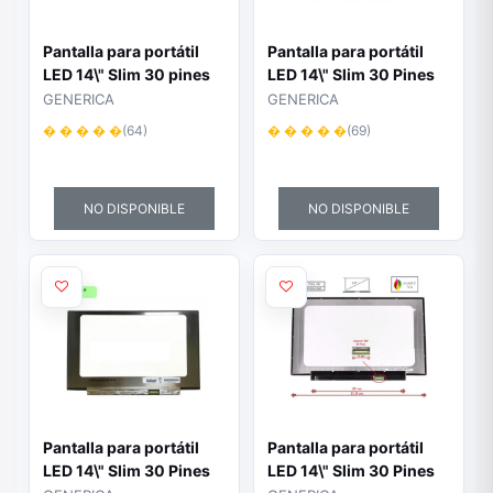
Pantalla para portátil
Pantalla para portátil
LED 14\" Slim 30 pines
LED 14\" Slim 30 Pines
Full HD brackets
Full HD IPS Sin brackets
GENERICA
GENERICA
inferiores
Ancho 315mm
� � � � �
(64)
� � � � �
(69)
NO DISPONIBLE
NO DISPONIBLE
Pantalla para portátil
Pantalla para portátil
LED 14\" Slim 30 Pines
LED 14\" Slim 30 Pines