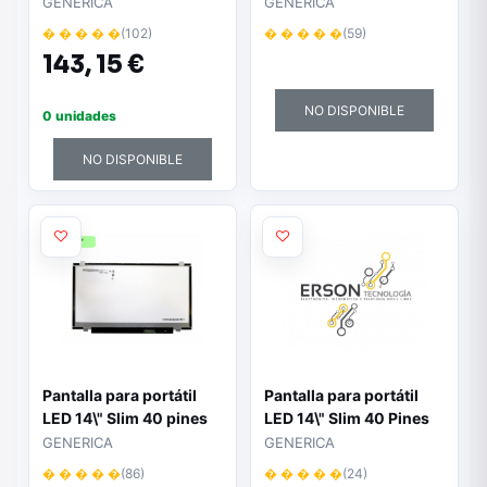
Full HD IPS Sin brackets
Full HD Sin Brackets
GENERICA
GENERICA
Ancho 315mm Gamut
Gamut 72%
� � � � �
(102)
� � � � �
(59)
72%
143,
15 €
NO DISPONIBLE
0 unidades
NO DISPONIBLE
Pantalla para portátil
Pantalla para portátil
LED 14\" Slim 40 pines
LED 14\" Slim 40 Pines
1600x900 Mate
EDP Full HD Sin
GENERICA
GENERICA
Brackets Táctil
� � � � �
(86)
� � � � �
(24)