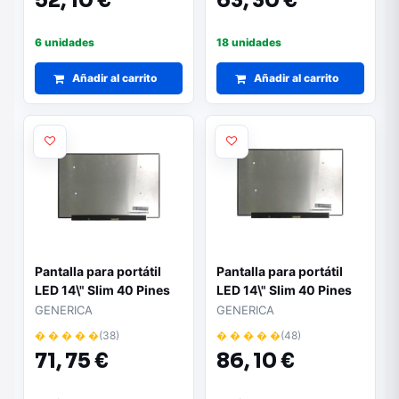
52,
10 €
63,
30 €
6 unidades
18 unidades
Añadir al carrito
Añadir al carrito
Pantalla para portátil
Pantalla para portátil
LED 14\" Slim 40 Pines
LED 14\" Slim 40 Pines
2240x1400 / Conector
2K
GENERICA
GENERICA
inferior centro
� � � � �
(38)
� � � � �
(48)
71,
75 €
86,
10 €