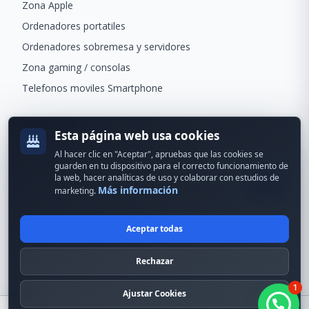
Zona Apple
Ordenadores portatiles
Ordenadores sobremesa y servidores
Zona gaming / consolas
Telefonos moviles Smartphone
Newsletter
Esta página web usa cookies
Recibe ofertas exclusivas y novedades.
Al hacer clic en "Aceptar", apruebas que las cookies se
guarden en tu dispositivo para el correcto funcionamiento de
la web, hacer analíticas de uso y colaborar con estudios de
Más información
marketing.
Aceptar todas
© 2024 Erson Tecnología. Todos los derechos reservados.
Rechazar
Política de cookies
Política de privacidad
1
Formas de pago
Condiciones Generales
Ajustar Cookies