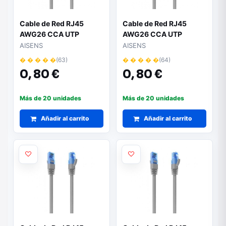
Cable de Red RJ45
Cable de Red RJ45
AWG26 CCA UTP
AWG26 CCA UTP
Aisens A135-0771
Aisens A135-0772
AISENS
AISENS
Cat.6/ 25cm/ Gris
Cat.6/ 30cm/ Gris
� � � � �
(63)
� � � � �
(64)
0,
80 €
0,
80 €
Más de 20 unidades
Más de 20 unidades
Añadir al carrito
Añadir al carrito