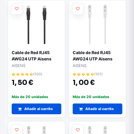
Cable de Red RJ45
Cable de Red RJ45
AWG24 UTP Aisens
AWG24 UTP Aisens
A145-0587 Cat.6A/
A145-0591 Cat.6A/
AISENS
AISENS
LSZH/ 1m/ Negro
LSZH/ 25cm/ Blanco
� � � � �
(100)
� � � � �
(101)
1,
50 €
1,
00 €
Más de 20 unidades
Más de 20 unidades
Añadir al carrito
Añadir al carrito