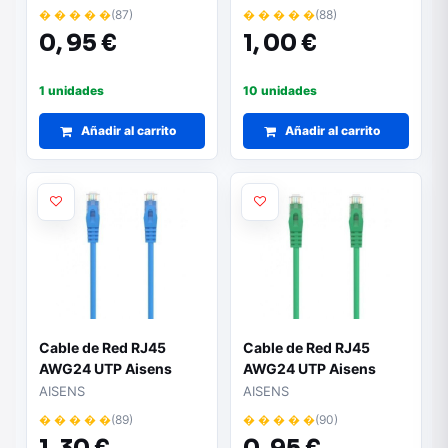
LSZH/ 30cm/ Azul
LSZH/ 50cm/ Azul
� � � � �
(87)
� � � � �
(88)
0,
95 €
1,
00 €
1 unidades
10 unidades
Añadir al carrito
Añadir al carrito
Cable de Red RJ45
Cable de Red RJ45
AWG24 UTP Aisens
AWG24 UTP Aisens
A145-0573 Cat.6A/
A145-0577 Cat.6A/
AISENS
AISENS
LSZH/ 1m/ Azul
LSZH/ 25cm/ Verde
� � � � �
(89)
� � � � �
(90)