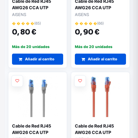
Cable de Red RJ45
Cable de Red RJ45
AWG26 CCA UTP
AWG26 CCA UTP
Aisens A135-0773
Aisens A135-0774
AISENS
AISENS
Cat.6/ 50cm/ Gris
Cat.6/ 75cm/ Gris
� � � � �
(65)
� � � � �
(66)
0,
80 €
0,
90 €
Más de 20 unidades
Más de 20 unidades
Añadir al carrito
Añadir al carrito
Cable de Red RJ45
Cable de Red RJ45
AWG26 CCA UTP
AWG26 CCA UTP