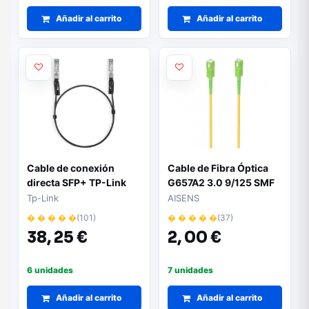
Añadir al carrito
Añadir al carrito
Cable de conexión
Cable de Fibra Óptica
directa SFP+ TP-Link
G657A2 3.0 9/125 SMF
TL-SM5220-1M/ 10G/
Aisens A152-0979/
Tp-Link
AISENS
1m/ Negro
LSZH/ 1m/ Amarillo
� � � � �
(101)
� � � � �
(37)
38,
25 €
2,
00 €
6 unidades
7 unidades
Añadir al carrito
Añadir al carrito