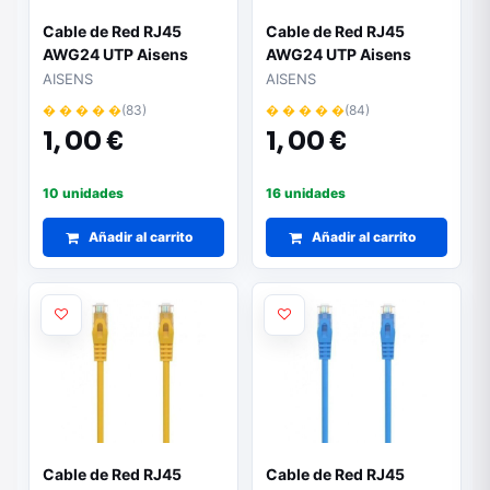
Cable de Red RJ45
Cable de Red RJ45
AWG24 UTP Aisens
AWG24 UTP Aisens
A145-0564 Cat.6A/
A145-0565 Cat.6A/
AISENS
AISENS
LSZH/ 30cm/ Amarillo
LSZH/ 50cm/ Amarillo
� � � � �
(83)
� � � � �
(84)
1,
00 €
1,
00 €
10 unidades
16 unidades
Añadir al carrito
Añadir al carrito
Cable de Red RJ45
Cable de Red RJ45