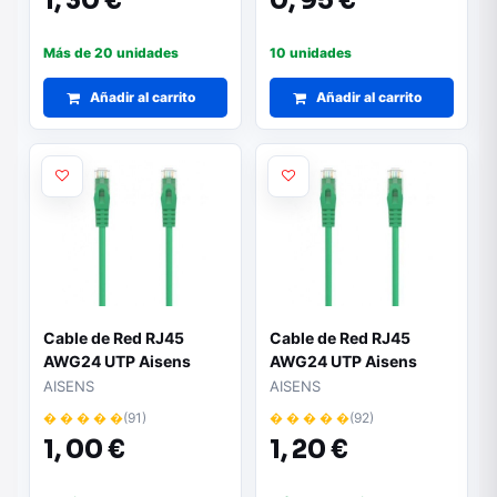
1,
30 €
0,
95 €
Más de 20 unidades
10 unidades
Añadir al carrito
Añadir al carrito
Cable de Red RJ45
Cable de Red RJ45
AWG24 UTP Aisens
AWG24 UTP Aisens
A145-0578 Cat.6A/
A145-0579 Cat.6A/
AISENS
AISENS
LSZH/ 30cm/ Verde
LSZH/ 50cm/ Verde
� � � � �
(91)
� � � � �
(92)
1,
00 €
1,
20 €