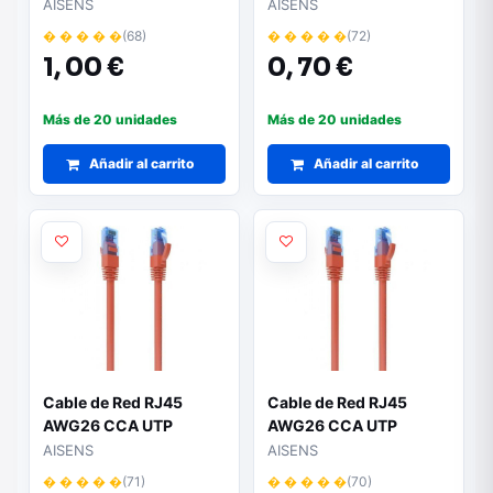
Aisens A135-0775
Aisens A135-0785
AISENS
AISENS
Cat.6/ 1m/ Gris
Cat.6/ 25cm/ Rojo
� � � � �
(68)
� � � � �
(72)
1,
00 €
0,
70 €
Más de 20 unidades
Más de 20 unidades
Añadir al carrito
Añadir al carrito
Cable de Red RJ45
Cable de Red RJ45
AWG26 CCA UTP
AWG26 CCA UTP
Aisens A135-0786
Aisens A135-0787
AISENS
AISENS
Cat.6/ 30cm/ Rojo
Cat.6/ 50cm/ Rojo
� � � � �
(71)
� � � � �
(70)