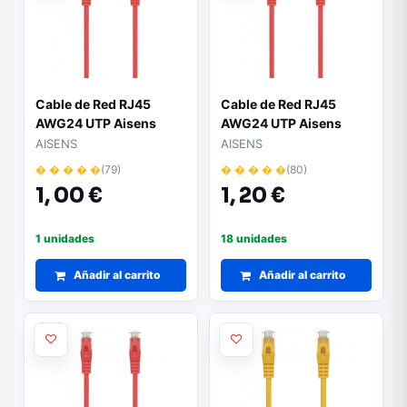
Cable de Red RJ45
Cable de Red RJ45
AWG24 UTP Aisens
AWG24 UTP Aisens
A145-0557 Cat.6A/
A145-0558 Cat.6A/
AISENS
AISENS
LSZH/ 30cm/ Rojo
LSZH/ 50cm/ Rojo
� � � � �
(79)
� � � � �
(80)
1,
00 €
1,
20 €
1 unidades
18 unidades
Añadir al carrito
Añadir al carrito