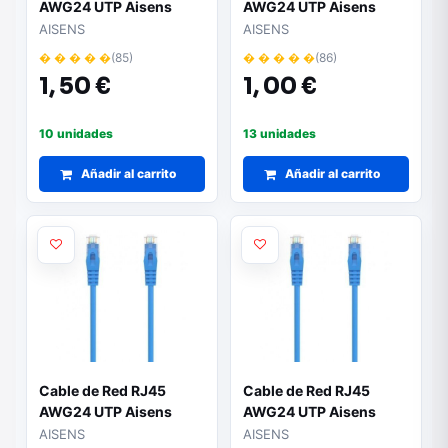
AWG24 UTP Aisens
AWG24 UTP Aisens
A145-0566 Cat.6A/
A145-0570 Cat.6A/
AISENS
AISENS
LSZH/ 1m/ Amarillo
LSZH/ 25cm/ Azul
� � � � �
(85)
� � � � �
(86)
1,
50 €
1,
00 €
10 unidades
13 unidades
Añadir al carrito
Añadir al carrito
Cable de Red RJ45
Cable de Red RJ45
AWG24 UTP Aisens
AWG24 UTP Aisens
A145-0571 Cat.6A/
A145-0572 Cat.6A/
AISENS
AISENS