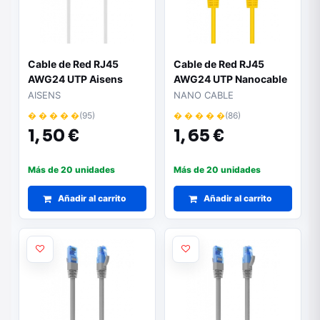
Cable de Red RJ45
Cable de Red RJ45
AWG24 UTP Aisens
AWG24 UTP Nanocable
A145-0594 Cat.6A/
10.20.0401-Y Cat.6/
AISENS
NANO CABLE
LSZH/ 1m/ Blanco
1m/ Amarillo
� � � � �
(95)
� � � � �
(86)
1,
50 €
1,
65 €
Más de 20 unidades
Más de 20 unidades
Añadir al carrito
Añadir al carrito