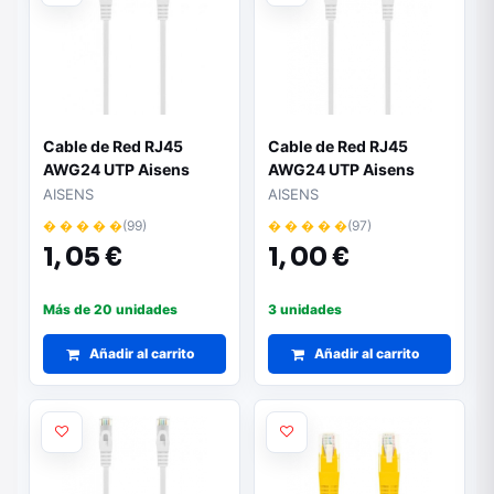
Cable de Red RJ45
Cable de Red RJ45
AWG24 UTP Aisens
AWG24 UTP Aisens
A145-0592 Cat.6A/
A145-0593 Cat.6A/
AISENS
AISENS
LSZH/ 30cm/ Blanco
LSZH/ 50cm/ Blanco
� � � � �
(99)
� � � � �
(97)
1,
05 €
1,
00 €
Más de 20 unidades
3 unidades
Añadir al carrito
Añadir al carrito