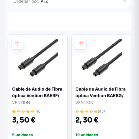
Ordenar por:
A-Z
Cable de Audio de Fibra
Cable de Audio de Fibra
óptica Vention BAEBF/
óptica Vention BAEBG/
1m/ Negro
1.5m/ Negro
VENTION
VENTION
� � � � �
(46)
� � � � �
(45)
3,
50 €
2,
30 €
5 unidades
19 unidades