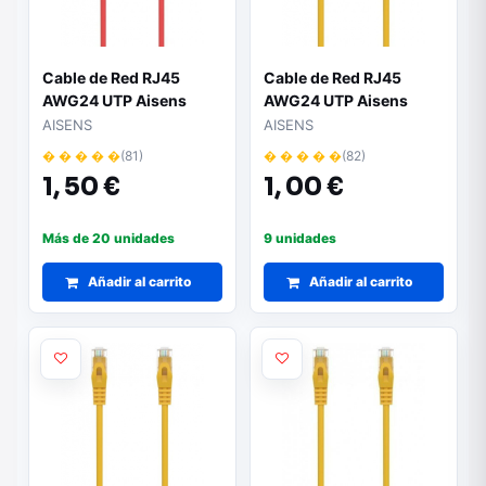
Cable de Red RJ45
Cable de Red RJ45
AWG24 UTP Aisens
AWG24 UTP Aisens
A145-0559 Cat.6A/
A145-0563 Cat.6A/
AISENS
AISENS
LSZH/ 1m/ Rojo
LSZH/ 25cm/ Amarillo
� � � � �
(81)
� � � � �
(82)
1,
50 €
1,
00 €
Más de 20 unidades
9 unidades
Añadir al carrito
Añadir al carrito