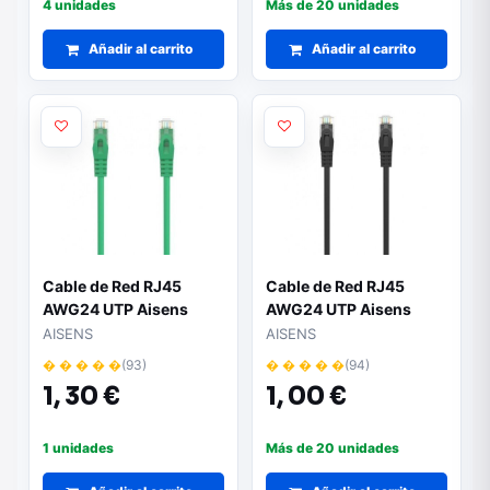
4 unidades
Más de 20 unidades
Añadir al carrito
Añadir al carrito
Cable de Red RJ45
Cable de Red RJ45
AWG24 UTP Aisens
AWG24 UTP Aisens
A145-0580 Cat.6A/
A145-0584 Cat.6A/
AISENS
AISENS
LSZH/ 1m/ Verde
LSZH/ 25cm/ Negro
� � � � �
(93)
� � � � �
(94)
1,
30 €
1,
00 €
1 unidades
Más de 20 unidades