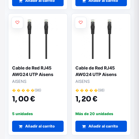
Añadir al carrito
Añadir al carrito
Cable de Red RJ45
Cable de Red RJ45
AWG24 UTP Aisens
AWG24 UTP Aisens
A145-0585 Cat.6A/
A145-0586 Cat.6A/
AISENS
AISENS
LSZH/ 30cm/ Negro
LSZH/ 50cm/ Negro
� � � � �
(96)
� � � � �
(98)
1,
00 €
1,
20 €
5 unidades
Más de 20 unidades
Añadir al carrito
Añadir al carrito