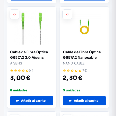
Cable de Fibra Óptica
Cable de Fibra Óptica
G657A2 3.0 Aisens
G657A2 Nanocable
A152-0493/ LSZH/ 1m/
10.20.0001/ LSZH/ 1m/
AISENS
NANO CABLE
Blanco
Amarillo
� � � � �
(41)
� � � � �
(76)
3,
00 €
2,
30 €
8 unidades
5 unidades
Añadir al carrito
Añadir al carrito