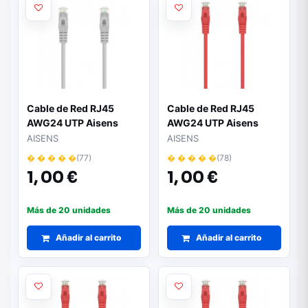
Cable de Red RJ45
Cable de Red RJ45
AWG24 UTP Aisens
AWG24 UTP Aisens
A145-0553 Cat.6A/
A145-0556 Cat.6A/
AISENS
AISENS
LSZH/ 30cm/ Gris
LSZH/ 25cm/ Rojo
� � � � �
(77)
� � � � �
(78)
1,
00 €
1,
00 €
Más de 20 unidades
Más de 20 unidades
Añadir al carrito
Añadir al carrito