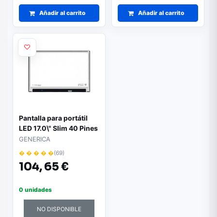
Añadir al carrito
Añadir al carrito
Pantalla para portátil
LED 17.0\" Slim 40 Pines
2560x1600
GENERICA
� � � � �
(69)
104,
65 €
0 unidades
NO DISPONIBLE