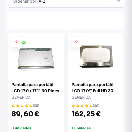
Ordenar por:
A-Z
Pantalla para portátil
Pantalla para portátil
LCD 17.0 / 17.1" 30 Pines
LCD 17.0\" Full HD 30
WXGA - 1440x900 / Sin
Pines
GENERICA
GENERICA
Brackets"
� � � � �
(85)
� � � � �
(89)
89,
60 €
162,
25 €
3 unidades
1 unidades