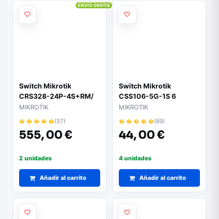
ENVÍO GRATIS
Switch Mikrotik
Switch Mikrotik
CRS328-24P-4S+RM/
CSS106-5G-1S 6
28 Puertos/ RJ45
Puertos/ RJ45
MIKROTIK
MIKROTIK
10/100/1000/ SFP/ PoE
10/100/1000/ SFP/ PoE
� � � � �
(37)
� � � � �
(89)
555,
00 €
44,
00 €
2 unidades
4 unidades
Añadir al carrito
Añadir al carrito