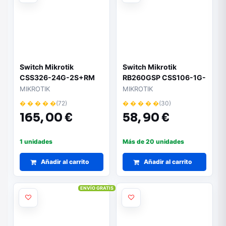
Switch Mikrotik
Switch Mikrotik
CSS326-24G-2S+RM
RB260GSP CSS106-1G-
26 Puertos/ RJ45
4P-1S 6 Puertos/ RJ45
MIKROTIK
MIKROTIK
10/100/1000/ SFP/ PoE
10/100/1000/ SFP/ PoE
� � � � �
(72)
� � � � �
(30)
165,
00 €
58,
90 €
1 unidades
Más de 20 unidades
Añadir al carrito
Añadir al carrito
ENVÍO GRATIS