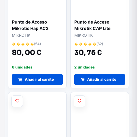
Punto de Acceso
Punto de Acceso
Mikrotic Hap AC2
Mikrotik CAP Lite
RBCAPL-2ND
MIKROTIK
MIKROTIK
� � � � �
(54)
� � � � �
(62)
80,
00 €
30,
75 €
6 unidades
2 unidades
Añadir al carrito
Añadir al carrito