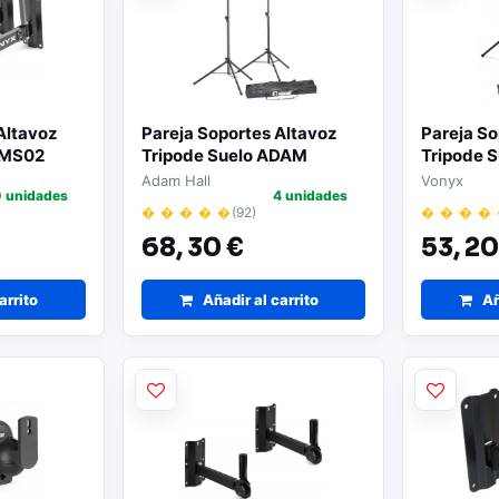
Altavoz
Pareja Soportes Altavoz
Pareja So
WMS02
Tripode Suelo ADAM
Tripode 
SPS023
LS01K
Adam Hall
Vonyx
0 unidades
4 unidades
� � � � �
(92)
� � � �
68,
30 €
53,
20
arrito
Añadir al carrito
Añ