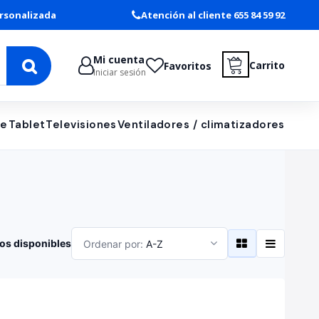
rsonalizada
Atención al cliente 655 84 59 92
Mi cuenta
Carrito
Favoritos
Iniciar sesión
le
Tablet
Televisiones
Ventiladores / climatizadores
os disponibles
Ordenar por:
A-Z