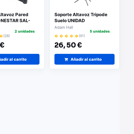
Altavoz Pared
Soporte Altavoz Tripode
NESTAR SAL-
Suelo UNIDAD
Adam Hall
2 unidades
5 unidades
 �
(28)
� � � � �
(91)
 €
26,
50 €
adir al carrito
Añadir al carrito