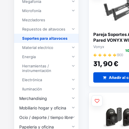
Megafonia
Microfonía
Mezcladores
Repuestos de altavoces
Pareja Soportes 
Soportes para altavoces
Pared VONYX 
Vonyx
Material electrico
1
� � � � �
(93)
Energia
31,
90 €
Herramientas /
instrumentación
Añadir al c
Electrónica
Iluminación
Merchandising
Mobiliario hogar y oficina
Ocio / deporte / tiempo libre
Papeleria y oficina