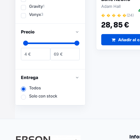
Gravity
1
Adam Hall
Vonyx
3
� � � � �
(24)
28,
85 €
Precio
Añadir al c
4
€
69
€
Entrega
Todos
Solo con stock
Inf