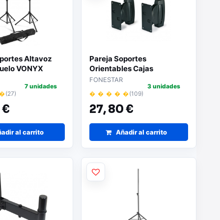
portes Altavoz
Pareja Soportes
Suelo VONYX
Orientables Cajas
Acusticas NEGRO
FONESTAR
7 unidades
3 unidades
FONESTAR SAL-622N
 �
(27)
� � � � �
(109)
 €
27,
80 €
adir al carrito
Añadir al carrito