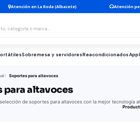
Atención en La Roda (Albacete)
Atención pe
ortátiles
Sobremesa y servidores
Reacondicionados
App
nal
Soportes para altavoces
 para altavoces
elección de soportes para altavoces con la mejor tecnología al
Product