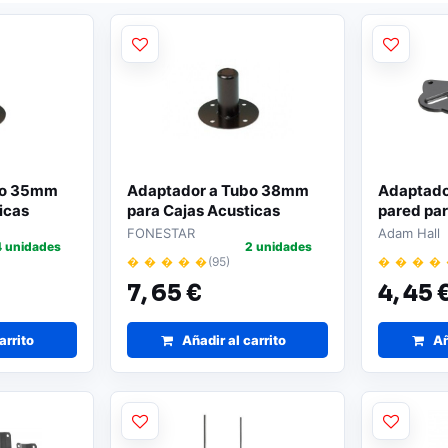
bo 35mm
Adaptador a Tubo 38mm
Adaptado
icas
para Cajas Acusticas
pared par
FONESTAR
Adam Hall
4 unidades
2 unidades
� � � � �
(95)
� � � �
7,
65 €
4,
45 
arrito
Añadir al carrito
Añ