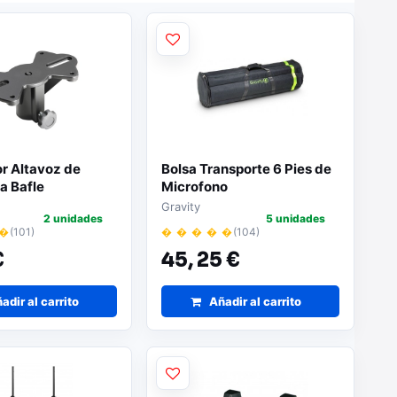
r Altavoz de
Bolsa Transporte 6 Pies de
a Bafle
Microfono
Gravity
2 unidades
5 unidades
 �
(101)
� � � � �
(104)
€
45,
25 €
adir al carrito
Añadir al carrito