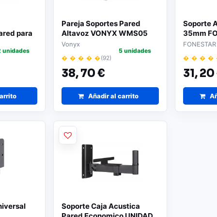
Pareja Soportes Pared
Soporte 
ared para
Altavoz VONYX WMS05
35mm FO
 NEGRO
3504
Vonyx
FONESTAR
2 unidades
5 unidades
� � � � �
(92)
� � � �
38,
70 €
31,
20
arrito
Añadir al carrito
Añ
iversal
Soporte Caja Acustica
Pared Economico UNIDAD