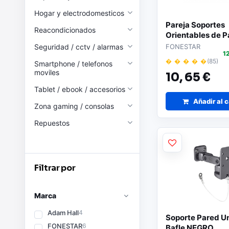
Hogar y electrodomesticos
Pareja Soportes
Reacondicionados
Orientables de P
Cajas Acusticas
Seguridad / cctv / alarmas
FONESTAR
1
� � � � �
(85)
Smartphone / telefonos
moviles
10,
65 €
Tablet / ebook / accesorios
Añadir al c
Zona gaming / consolas
Repuestos
Filtrar por
Marca
Adam Hall
4
Soporte Pared Un
FONESTAR
6
Bafle NEGRO