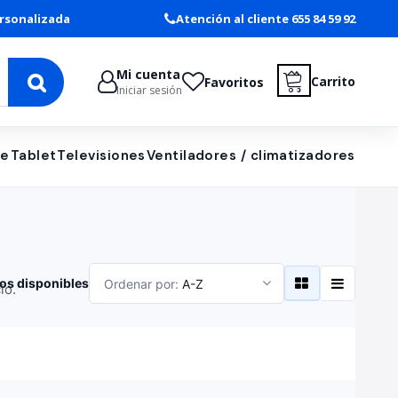
rsonalizada
Atención al cliente 655 84 59 92
Mi cuenta
Carrito
Favoritos
Iniciar sesión
le
Tablet
Televisiones
Ventiladores / climatizadores
os disponibles
Ordenar por:
A-Z
io.