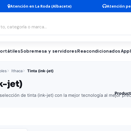
Atención en La Roda (Albacete)
Atención pe
ortátiles
Sobremesa y servidores
Reacondicionados
App
bles
Ithaca
Tinta (ink-jet)
k-jet)
Product
elección de tinta (ink-jet) con la mejor tecnología al mejor prec