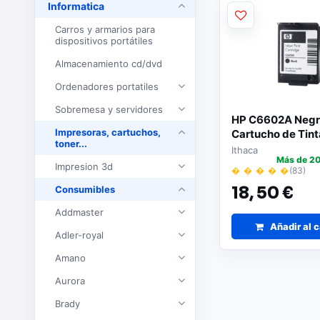
Informatica
Carros y armarios para
dispositivos portátiles
Almacenamiento cd/dvd
Ordenadores portatiles
Sobremesa y servidores
HP C6602A Negr
Impresoras, cartuchos,
Cartucho de Tint
toner...
Ithaca
Más de 20
Impresion 3d
� � � � �
(83)
Consumibles
18,
50 €
Addmaster
Añadir al c
Adler-royal
Amano
Aurora
Brady