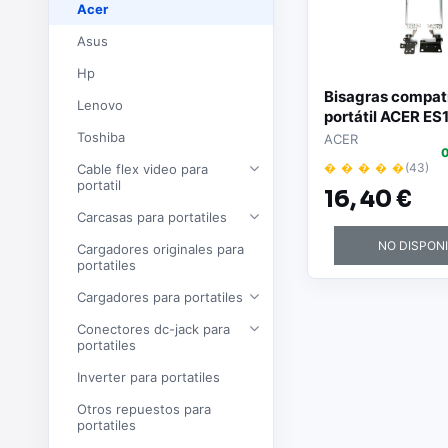
Acer
Asus
Hp
Bisagras compati
Lenovo
portátil ACER ES
ES1-524
Toshiba
ACER
0
� � � � �
(43)
Cable flex video para
portatil
16,
40 €
Carcasas para portatiles
NO DISPON
Cargadores originales para
portatiles
Cargadores para portatiles
Conectores dc-jack para
portatiles
Inverter para portatiles
Otros repuestos para
portatiles