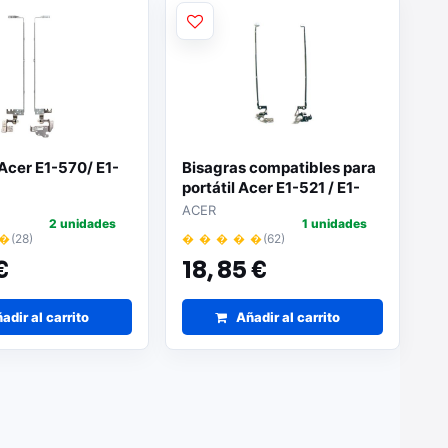
Acer E1-570/ E1-
Bisagras compatibles para
portátil Acer E1-521 / E1-
531
ACER
2 unidades
1 unidades
 �
(28)
� � � � �
(62)
€
18,
85 €
adir al carrito
Añadir al carrito