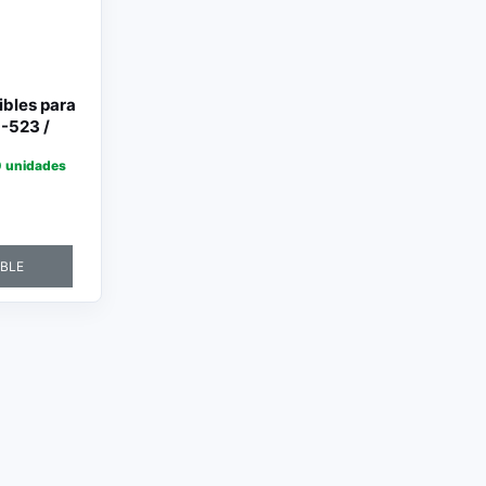
bles para
1-523 /
 unidades
IBLE