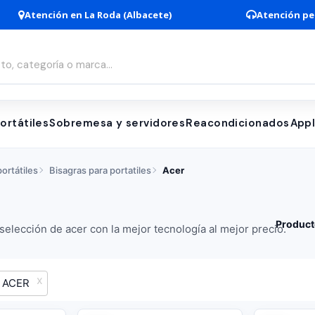
Atención en La Roda (Albacete)
Atención pe
ortátiles
Sobremesa y servidores
Reacondicionados
App
ortátiles
Bisagras para portatiles
Acer
Product
elección de acer con la mejor tecnología al mejor precio.
ACER