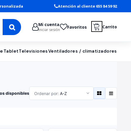
rsonalizada
Atención al cliente 655 84 59 92
Mi cuenta
Carrito
Favoritos
Iniciar sesión
le
Tablet
Televisiones
Ventiladores / climatizadores
os disponibles
Ordenar por:
A-Z