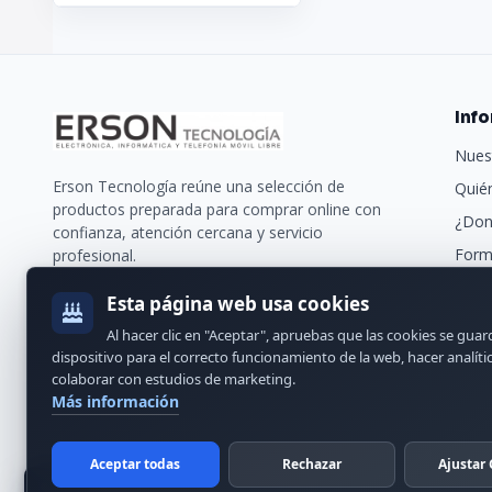
Inf
Nues
Erson Tecnología reúne una selección de
Quié
productos preparada para comprar online con
¿Don
confianza, atención cercana y servicio
Form
profesional.
Trans
Esta página web usa cookies
Nues
Al hacer clic en "Aceptar", apruebas que las cookies se gua
Cont
dispositivo para el correcto funcionamiento de la web, hacer analíti
colaborar con estudios de marketing.
Más información
Aceptar todas
Rechazar
Ajustar 
© 2024 Erson Tecnología. Todos los derechos reservados.