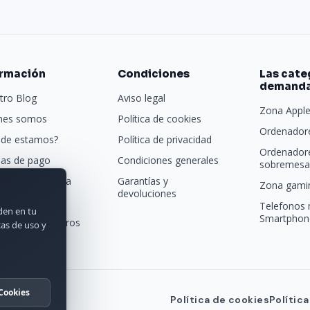
ormación
Condiciones
Las cate
demand
tro Blog
Aviso legal
Zona Appl
nes somos
Política de cookies
Ordenadore
de estamos?
Política de privacidad
Ordenador
as de pago
Condiciones generales
sobremesa 
porte y entrega
Garantías y
Zona gamin
devoluciones
tras marcas
Telefonos 
rden en tu
Smartphon
acta con nosotros
cas de uso y
Cookies
Política de cookies
Polític