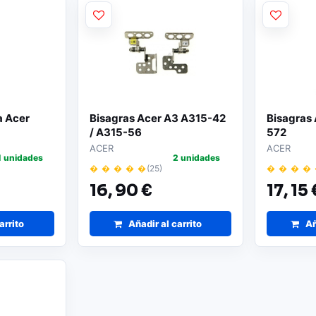
a Acer
Bisagras Acer A3 A315-42
Bisagras 
/ A315-56
572
ACER
ACER
1 unidades
2 unidades
� � � � �
(25)
� � � �
16,
90 €
17,
15 
arrito
Añadir al carrito
Añ