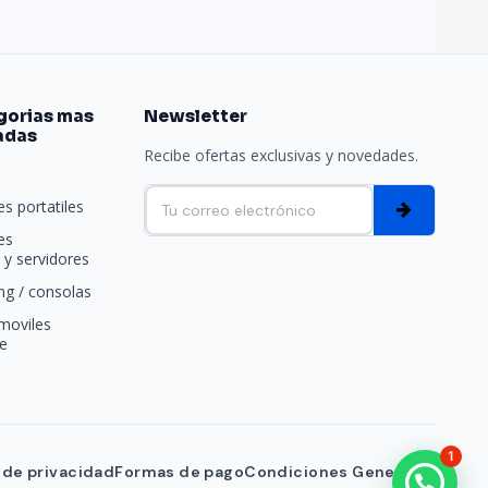
gorias mas
Newsletter
adas
Recibe ofertas exclusivas y novedades.
e
s portatiles
es
y servidores
g / consolas
moviles
e
1
a de privacidad
Formas de pago
Condiciones Generales
¡Hola! ¿en qué puedo ayudarte?