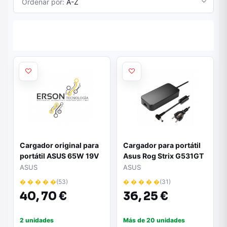
Ordenar por:
A-Z
Cargador original para
Cargador para portátil
portátil ASUS 65W 19V
Asus Rog Strix G531GT
3.42A 4.5x3.0 mm
150w / 20v 7.5a /
ASUS
ASUS
6.0x3.7mm / M-216
� � � � �
(53)
� � � � �
(31)
40,
70 €
36,
25 €
2 unidades
Más de 20 unidades