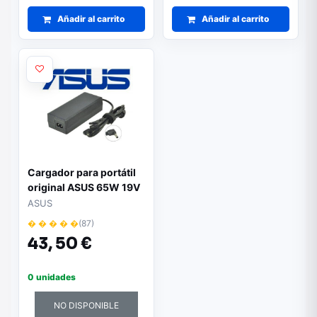
Añadir al carrito
Añadir al carrito
Cargador para portátil
original ASUS 65W 19V
3.42A 4.0mm x 1.35mm
ASUS
� � � � �
(87)
43,
50 €
0 unidades
NO DISPONIBLE