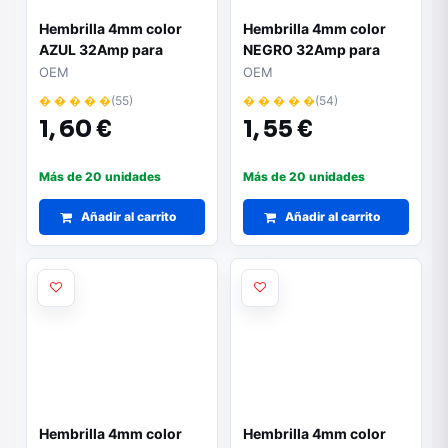
Hembrilla 4mm color
Hembrilla 4mm color
AZUL 32Amp para
NEGRO 32Amp para
Chasis
Chasis
OEM
OEM
� � � � �
(55)
� � � � �
(54)
1,
60 €
1,
55 €
Más de 20 unidades
Más de 20 unidades
Añadir al carrito
Añadir al carrito
Hembrilla 4mm color
Hembrilla 4mm color