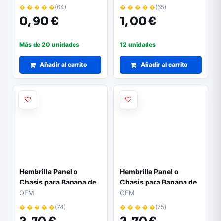
� � � � �
(64)
� � � � �
(65)
0,
90 €
1,
00 €
Más de 20 unidades
12 unidades
Añadir al carrito
Añadir al carrito
Hembrilla Panel o
Hembrilla Panel o
Chasis para Banana de
Chasis para Banana de
4mm 24Amp NEGRO
4mm 24Amp AZUL
OEM
OEM
� � � � �
(74)
� � � � �
(75)