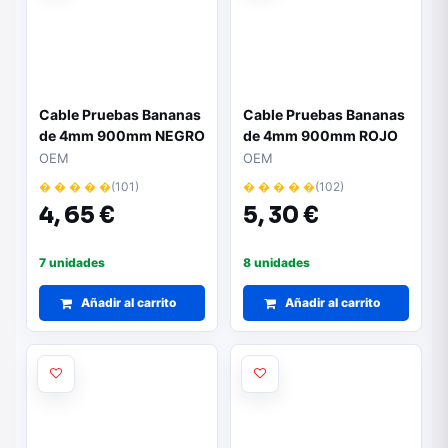
Cable Pruebas Bananas
Cable Pruebas Bananas
de 4mm 900mm NEGRO
de 4mm 900mm ROJO
2202B
OEM
OEM
� � � � �
(101)
� � � � �
(102)
4,
65 €
5,
30 €
7 unidades
8 unidades
Añadir al carrito
Añadir al carrito