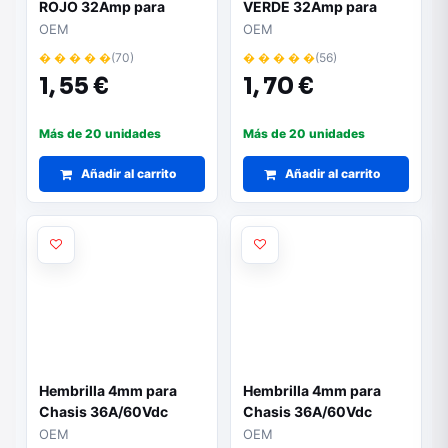
ROJO 32Amp para
VERDE 32Amp para
Chasis
Chasis
OEM
OEM
� � � � �
(70)
� � � � �
(56)
1,
55 €
1,
70 €
Más de 20 unidades
Más de 20 unidades
Añadir al carrito
Añadir al carrito
Hembrilla 4mm para
Hembrilla 4mm para
Chasis 36A/60Vdc
Chasis 36A/60Vdc
color NEGRA
color ROJA
OEM
OEM