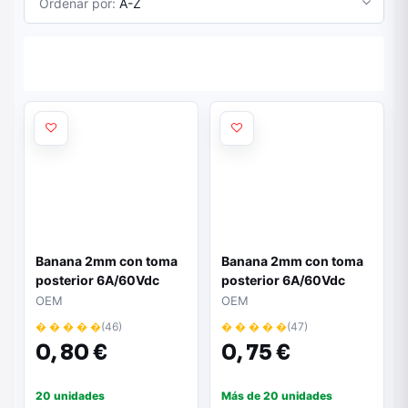
Ordenar por:
A-Z
Banana 2mm con toma
Banana 2mm con toma
posterior 6A/60Vdc
posterior 6A/60Vdc
color AMARILLO
color AZUL
OEM
OEM
� � � � �
(46)
� � � � �
(47)
0,
80 €
0,
75 €
20 unidades
Más de 20 unidades