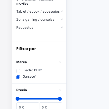
moviles
Tablet / ebook / accesorios
Zona gaming / consolas
Repuestos
Filtrar por
Marca
Electro DH
12
Garsaco
1
Precio
0
€
5
€