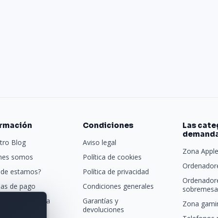
ormación
Condiciones
Las cate
demand
tro Blog
Aviso legal
Zona Appl
nes somos
Política de cookies
Ordenadore
de estamos?
Política de privacidad
Ordenador
as de pago
Condiciones generales
sobremesa 
porte y entrega
Garantías y
Zona gamin
devoluciones
tras marcas