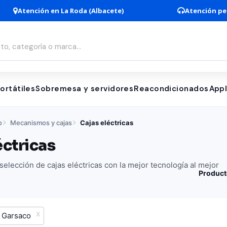
Atención en La Roda (Albacete)
Atención pe
ortátiles
Sobremesa y servidores
Reacondicionados
App
o
Mecanismos y cajas
Cajas eléctricas
éctricas
elección de cajas eléctricas con la mejor tecnología al mejor
Product
Garsaco