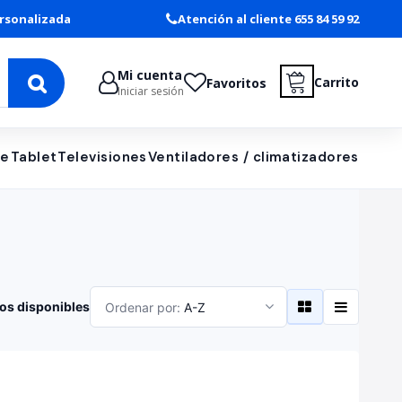
rsonalizada
Atención al cliente 655 84 59 92
Mi cuenta
Carrito
Favoritos
Iniciar sesión
le
Tablet
Televisiones
Ventiladores / climatizadores
os disponibles
Ordenar por:
A-Z