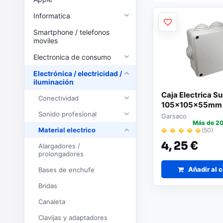
Informatica
Smartphone / telefonos
moviles
Electronica de consumo
Electrónica / electricidad /
iluminación
Caja Electrica Su
Conectividad
105x105x55mm
Sonido profesional
Garsaco
Más de 20
Material electrico
� � � � �
(50)
4,
25 €
Alargadores /
prolongadores
Añadir al c
Bases de enchufe
Bridas
Canaleta
Clavijas y adaptadores