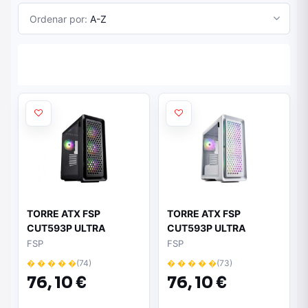
Ordenar por:
A-Z
TORRE ATX FSP
TORRE ATX FSP
CUT593P ULTRA
CUT593P ULTRA
TOWER BLACK
TOWER WHITE
FSP
FSP
� � � � �
(74)
� � � � �
(73)
76,
10 €
76,
10 €