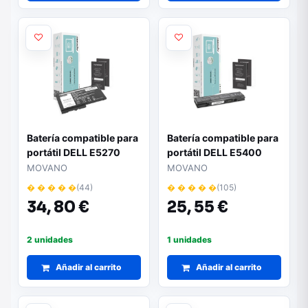
Batería compatible para
Batería compatible para
portátil DELL E5270
portátil DELL E5400
11.4v 3000 mAh
11.1V 4400mAh Movano
MOVANO
MOVANO
Movano
� � � � �
(44)
� � � � �
(105)
34,
80 €
25,
55 €
2 unidades
1 unidades
Añadir al carrito
Añadir al carrito