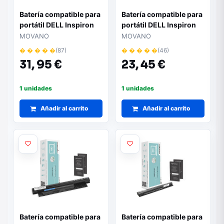
Batería compatible para
Batería compatible para
portátil DELL Inspiron
portátil DELL Inspiron
13 7373 11.55V
14 3437 14.8V
MOVANO
MOVANO
3200mAh Movano
2200mAh Movano
� � � � �
(87)
� � � � �
(46)
31,
95 €
23,
45 €
1 unidades
1 unidades
Añadir al carrito
Añadir al carrito
Batería compatible para
Batería compatible para