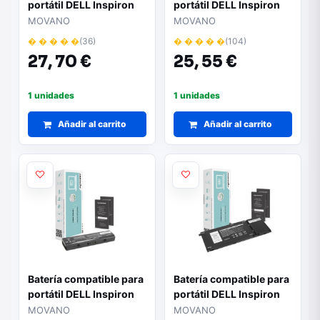
portátil DELL Inspiron
portátil DELL Inspiron
14/15/17 11.1V 4400
15 3451 14.8V
MOVANO
MOVANO
mAh Movano
2200mAh Movano
� � � � �
(36)
� � � � �
(104)
27,
70 €
25,
55 €
1 unidades
1 unidades
Añadir al carrito
Añadir al carrito
Batería compatible para
Batería compatible para
portátil DELL Inspiron
portátil DELL Inspiron
1525 11.1V 4400mAh
1525 15.2V 3600mAh
MOVANO
MOVANO