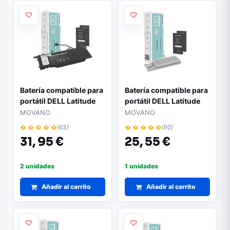
Batería compatible para
Batería compatible para
portátil DELL Latitude
portátil DELL Latitude
7400 7.4V 4200 mAh
D620 11.1V 4400 mAh
MOVANO
MOVANO
Movano
Movano
� � � � �
(63)
� � � � �
(92)
31,
95 €
25,
55 €
2 unidades
1 unidades
Añadir al carrito
Añadir al carrito