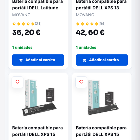
Batería compatible para
Batería compatible para
portátil DELL Latitude
portátil DELL XPS 13
E7440 7.6V 6300mAh
(9365) 7.6V 4000 mAh
MOVANO
MOVANO
Movano
Movano
� � � � �
(31)
� � � � �
(94)
36,
20 €
42,
60 €
1 unidades
1 unidades
Añadir al carrito
Añadir al carrito
Batería compatible para
Batería compatible para
portátil DELL XPS 15
portátil DELL XPS 15