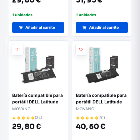
29,
80 €
31,
95 €
1 unidades
1 unidades
Añadir al carrito
Añadir al carrito
Batería compatible para
Batería compatible para
portátil DELL Latitude
portátil DELL Latitude
5295 7.6V 3000 mAh
5320 15.2V 3600 mAh
MOVANO
MOVANO
Movano
Movano
� � � � �
(34)
� � � � �
(91)
29,
80 €
40,
50 €