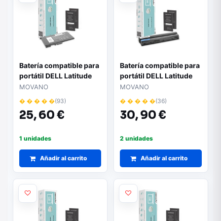
Batería compatible para
Batería compatible para
portátil DELL Latitude
portátil DELL Latitude
E5280 11.4V 3000 mAh
E6220 11.1V 4400mAh
MOVANO
MOVANO
Movano
Movano
� � � � �
(93)
� � � � �
(36)
25,
60 €
30,
90 €
1 unidades
2 unidades
Añadir al carrito
Añadir al carrito