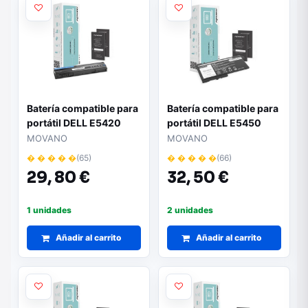
Batería compatible para
Batería compatible para
portátil DELL E5420
portátil DELL E5450
11.1V 4400mAh Movano
11.1V 3600mAh Movano
MOVANO
MOVANO
� � � � �
(65)
� � � � �
(66)
29,
80 €
32,
50 €
1 unidades
2 unidades
Añadir al carrito
Añadir al carrito