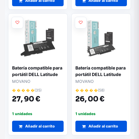
Añadir al carrito
Añadir al carrito
Batería compatible para
Batería compatible para
portátil DELL Latitude
portátil DELL Latitude
5420 11.1V 3200 mAh
7389 7.6V 4200 mAh
MOVANO
MOVANO
Movano
Movano
� � � � �
(35)
� � � � �
(58)
27,
90 €
26,
00 €
1 unidades
1 unidades
Añadir al carrito
Añadir al carrito