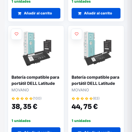
1 unidades
1 unidades
Añadir al carrito
Añadir al carrito
Batería compatible para
Batería compatible para
portátil DELL Latitude
portátil DELL Latitude
5400 11.4V 4000 mAh
5400 7.6V 8000 mAh
MOVANO
MOVANO
Movano
Movano
� � � � �
(100)
� � � � �
(63)
38,
35 €
44,
75 €
1 unidades
1 unidades