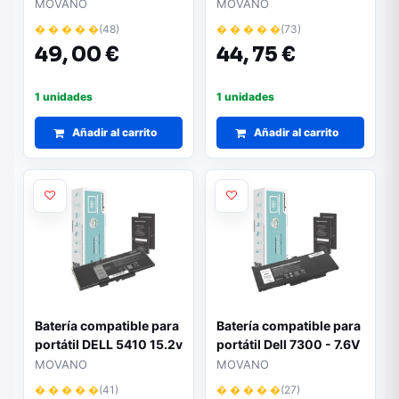
11.55V 6000 mAh
9550 11.4v 8500 mAh
MOVANO
MOVANO
Movano
Movano
� � � � �
(48)
� � � � �
(73)
49,
00 €
44,
75 €
1 unidades
1 unidades
Añadir al carrito
Añadir al carrito
Batería compatible para
Batería compatible para
portátil DELL 5410 15.2v
portátil Dell 7300 - 7.6V
4250 mAh Movano
| 7200 mAh | Marca
MOVANO
MOVANO
Movano
� � � � �
(41)
� � � � �
(27)