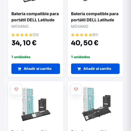
Batería compatible para
Batería compatible para
portátil DELL Latitude
portátil DELL Latitude
E7270 7.6V 5800mAh
E7270 7.6V 7200mAh
MOVANO
MOVANO
Movano
Movano
� � � � �
(25)
� � � � �
(81)
34,
10 €
40,
50 €
1 unidades
1 unidades
Añadir al carrito
Añadir al carrito