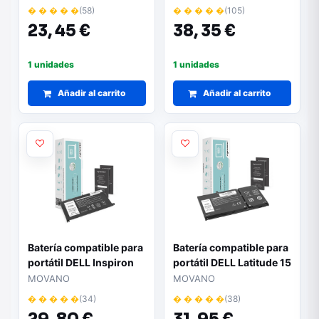
Movano
Movano
� � � � �
(58)
� � � � �
(105)
23,
45 €
38,
35 €
1 unidades
1 unidades
Añadir al carrito
Añadir al carrito
Batería compatible para
Batería compatible para
portátil DELL Inspiron
portátil DELL Latitude 15
5590 11.4V 3600 mAh
3510 11.4V 3600 mAh
MOVANO
MOVANO
Movano
Movano
� � � � �
(34)
� � � � �
(38)