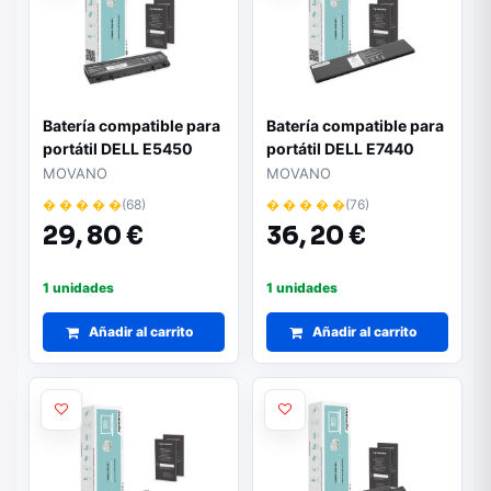
Batería compatible para
Batería compatible para
portátil DELL E5450
portátil DELL E7440
11.1V 4400mAh Movano
11.1V 3400mAh Movano
MOVANO
MOVANO
� � � � �
(68)
� � � � �
(76)
29,
80 €
36,
20 €
1 unidades
1 unidades
Añadir al carrito
Añadir al carrito