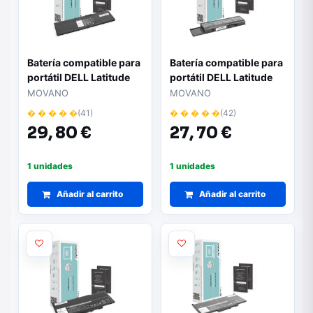
Batería compatible para
Batería compatible para
portátil DELL Latitude
portátil DELL Latitude
E7240 11.1V 2700 mAh
E7240 11.1V 2700 mAh
MOVANO
MOVANO
Movano
Movano
� � � � �
(41)
� � � � �
(42)
29,
80 €
27,
70 €
1 unidades
1 unidades
Añadir al carrito
Añadir al carrito