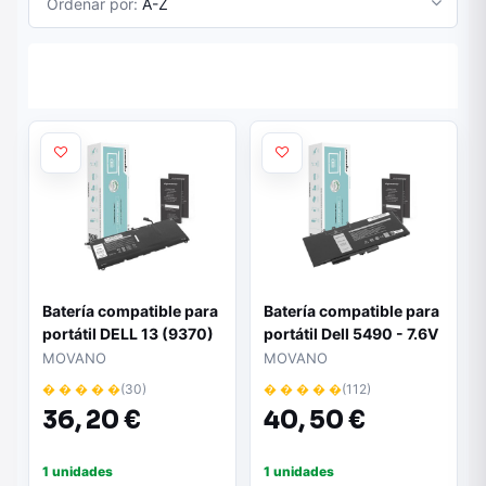
Ordenar por:
A-Z
Batería compatible para
Batería compatible para
portátil DELL 13 (9370)
portátil Dell 5490 - 7.6V
7.4V 5500 mAh Movano
| 8500 mAh | Marca
MOVANO
MOVANO
Movano
� � � � �
(30)
� � � � �
(112)
36,
20 €
40,
50 €
1 unidades
1 unidades