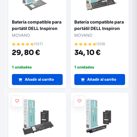
Batería compatible para
Batería compatible para
portátil DELL Inspiron
portátil DELL Inspiron
13 5368 11.4V
13 7347 11.1v 3500 mAh
MOVANO
MOVANO
3400mAh Movano
Movano
� � � � �
(107)
� � � � �
(109)
29,
80 €
34,
10 €
1 unidades
1 unidades
Añadir al carrito
Añadir al carrito