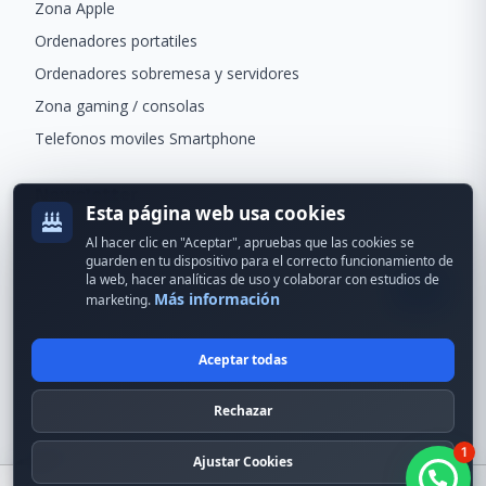
Zona Apple
Ordenadores portatiles
Ordenadores sobremesa y servidores
Zona gaming / consolas
Telefonos moviles Smartphone
Newsletter
Esta página web usa cookies
Recibe ofertas exclusivas y novedades.
Al hacer clic en "Aceptar", apruebas que las cookies se
guarden en tu dispositivo para el correcto funcionamiento de
la web, hacer analíticas de uso y colaborar con estudios de
Más información
marketing.
Aceptar todas
© 2024 Erson Tecnología. Todos los derechos reservados.
Rechazar
Política de cookies
Política de privacidad
1
Formas de pago
Condiciones Generales
Ajustar Cookies