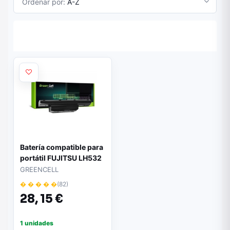
Ordenar por:
A-Z
Batería compatible para
portátil FUJITSU LH532
11.1V 4400MAH FS26
GREENCELL
/ DESCATALOGADO
� � � � �
(82)
28,
15 €
1 unidades