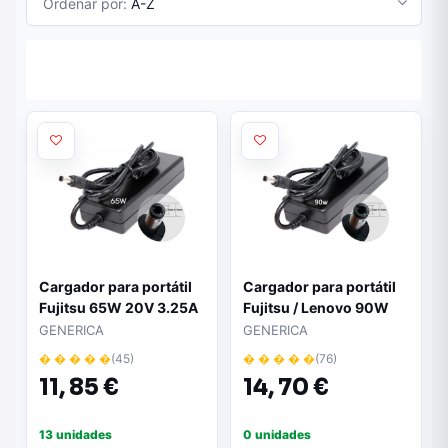
Ordenar por:
A-Z
Cargador para portátil
Cargador para portátil
Fujitsu 65W 20V 3.25A
Fujitsu / Lenovo 90W
5.5 mm x 2.5 mm / 3252
20V 4.5A 5.5 mm x 2.5
GENERICA
GENERICA
mm / M-126
� � � � �
(45)
� � � � �
(76)
11,
85 €
14,
70 €
13 unidades
0 unidades