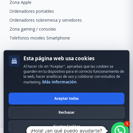
Zona Apple
Ordenadores portatiles
Ordenadores sobremesa y servidores
Zona gaming / consolas
Telefonos moviles Smartphone
Newsletter
Esta página web usa cookies
Recibe ofertas exclusivas y novedades.
Al hacer clic en "Aceptar", apruebas que las cookies se
guarden en tu dispositivo para el correcto funcionamiento de
la web, hacer analíticas de uso y colaborar con estudios de
Más información
marketing.
Aceptar todas
© 2024 Erson Tecnología. Todos los derechos reservados.
Rechazar
Política de cookies
Política de privacidad
1
Formas de pago
Condiciones Generales
Ajustar Cookies
¡Hola! ¿en qué puedo ayudarte?