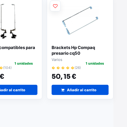
 compatibles para
Brackets Hp Compaq
presario cq50
Varios
1 unidades
1 unidades
 �
(104)
� � � � �
(26)
 €
50,
15 €
adir al carrito
Añadir al carrito