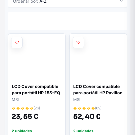
Ordenar por:
A-Z
LCD Cover compatible
LCD Cover compatible
para portátil HP 15S-EQ
para portátil HP Pavilion
BLANCO
X360 14-BA Version HD
MSI
MSI
924270-001 Dorado
� � � � �
(26)
� � � � �
(69)
23,
55 €
52,
40 €
2 unidades
2 unidades