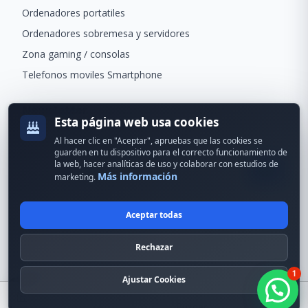
Ordenadores portatiles
Ordenadores sobremesa y servidores
Zona gaming / consolas
Telefonos moviles Smartphone
Newsletter
Esta página web usa cookies
Recibe ofertas exclusivas y novedades.
Al hacer clic en "Aceptar", apruebas que las cookies se
guarden en tu dispositivo para el correcto funcionamiento de
la web, hacer analíticas de uso y colaborar con estudios de
Más información
marketing.
Aceptar todas
© 2024 Erson Tecnología. Todos los derechos reservados.
Rechazar
Política de cookies
Política de privacidad
1
Formas de pago
Condiciones Generales
Ajustar Cookies
Buscar