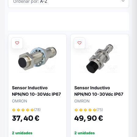
Ordenar por:
A-Z
Sensor Inductivo
Sensor Inductivo
NPN/NO 10-30Vdc IP67
NPN/NO 10-30Vdc IP67
M12
M18
OMRON
OMRON
� � � � �
(78)
� � � � �
(75)
37,
40 €
49,
90 €
2 unidades
2 unidades