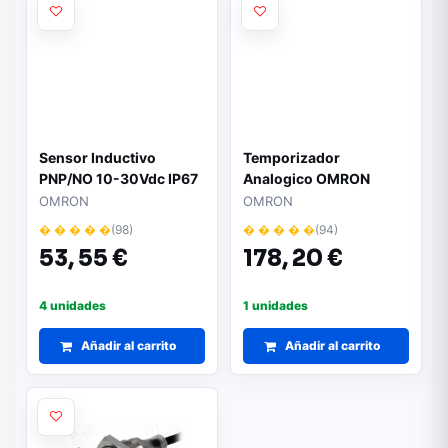
Sensor Inductivo
Temporizador
PNP/NO 10-30Vdc IP67
Analogico OMRON
M8
PWR-PFF H3CR DC24V
OMRON
OMRON
0,6 a 12 min.
� � � � �
(98)
� � � � �
(94)
53,
55 €
178,
20 €
4 unidades
1 unidades
Añadir al carrito
Añadir al carrito