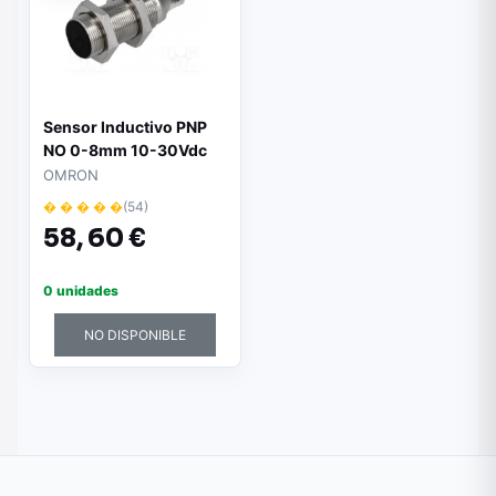
Sensor Inductivo PNP
NO 0-8mm 10-30Vdc
M18 IP67
OMRON
� � � � �
(54)
58,
60 €
0 unidades
NO DISPONIBLE