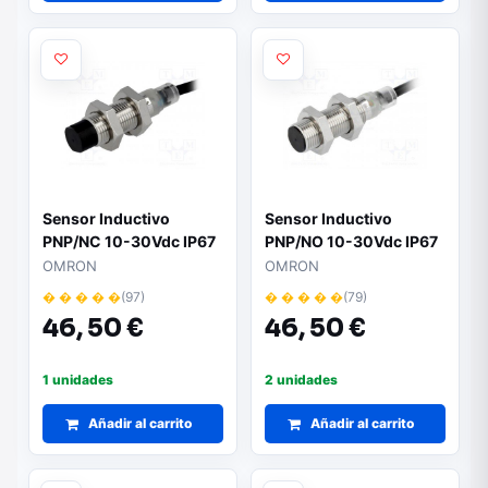
Sensor Inductivo
Sensor Inductivo
PNP/NC 10-30Vdc IP67
PNP/NO 10-30Vdc IP67
M12
M12
OMRON
OMRON
� � � � �
(97)
� � � � �
(79)
46,
50 €
46,
50 €
1 unidades
2 unidades
Añadir al carrito
Añadir al carrito