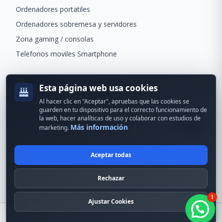
Ordenadores portatiles
Ordenadores sobremesa y servidores
Zona gaming / consolas
Telefonos moviles Smartphone
Newsletter
Esta página web usa cookies
Recibe ofertas exclusivas y novedades.
Al hacer clic en "Aceptar", apruebas que las cookies se
guarden en tu dispositivo para el correcto funcionamiento de
la web, hacer analíticas de uso y colaborar con estudios de
Más información
marketing.
Aceptar todas
© 2024 Erson Tecnología. Todos los derechos reservados.
Rechazar
Política de cookies
Política de privacidad
1
Formas de pago
Condiciones Generales
Ajustar Cookies
Buscar