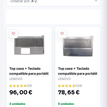
Ordenar por:
A-Z
Top case + Teclado
Top case + Teclado
compatible para portátil
compatible para portátil
LENOVO 15-IML Plata
LENOVO 310-15IKB Gris
LENOVO
LENOVO
5CB0W45230
oscuro 5CB0M29118
� � � � �
(39)
� � � � �
(109)
96,
00 €
78,
65 €
3 unidades
5 unidades