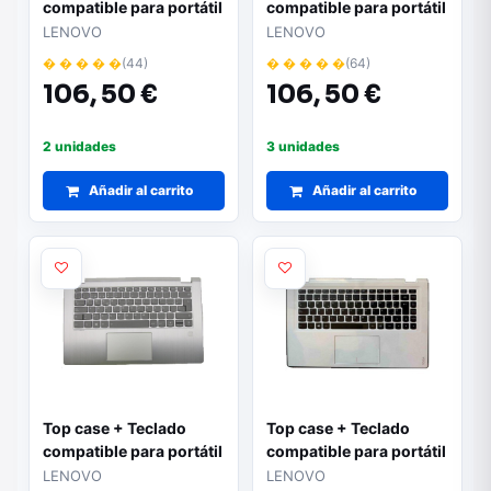
compatible para portátil
compatible para portátil
LENOVO 520-15IKB Gris
LENOVO 530-14IKB Gris
LENOVO
LENOVO
5CB0N98641
oscuro 5CB0R08477
� � � � �
(44)
� � � � �
(64)
106,
50 €
106,
50 €
2 unidades
3 unidades
Añadir al carrito
Añadir al carrito
Top case + Teclado
Top case + Teclado
compatible para portátil
compatible para portátil
LENOVO 530-14IKB
LENOVO 700-14ISK
LENOVO
LENOVO