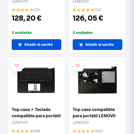
LENOVO Y520-15IKBN
LENOVO Y530-15ICH
LENOVO
LENOVO
Negro 5CB0N00199
Negro 5CB0R40192
� � � � �
(25)
� � � � �
(53)
128,
20 €
126,
05 €
3 unidades
3 unidades
Añadir al carrito
Añadir al carrito
Top case + Teclado
Top case compatible
compatible para portátil
para portátil LENOVO
LENOVO Yoga 500
100-15IBD Negro
LENOVO
LENOVO
Negro 5CB0J34008
5CB0K25447
� � � � �
(48)
� � � � �
(100)