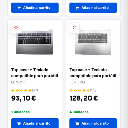
Añadir al carrito
Añadir al carrito
Top case + Teclado
Top case + Teclado
compatible para portátil
compatible para portátil
LENOVO 310-15IKB
LENOVO 320-17ABR
LENOVO
LENOVO
Plata 5CB0M29160
Plata 5CB0N96275
� � � � �
(67)
� � � � �
(55)
93,
10 €
128,
20 €
1 unidades
4 unidades
Añadir al carrito
Añadir al carrito