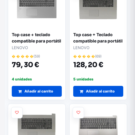
Top case + teclado
Top case + Teclado
compatible para portátil
compatible para portátil
Lenovo 330-15IKB -
LENOVO 330-17IKB
LENOVO
LENOVO
Modelo 5CB0R16661 |
5CB0R20195
� � � � �
(59)
� � � � �
(69)
Color plata | Repuesto
79,
30 €
128,
20 €
completo de carcasa
superior
4 unidades
5 unidades
Añadir al carrito
Añadir al carrito