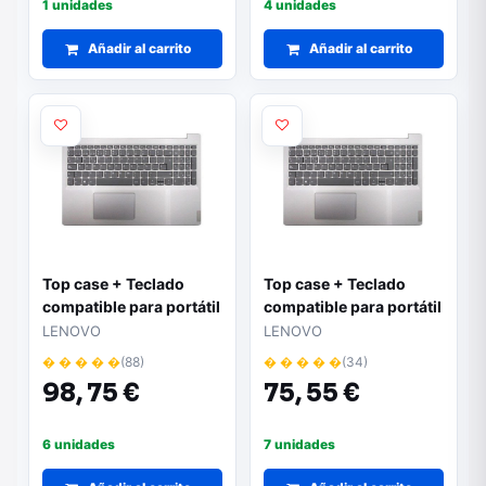
1 unidades
4 unidades
Añadir al carrito
Añadir al carrito
Top case + Teclado
Top case + Teclado
compatible para portátil
compatible para portátil
LENOVO S145-15 Plata
LENOVO S145-15 Sin
LENOVO
LENOVO
5CB0S16779
touchpad Plata
� � � � �
(88)
� � � � �
(34)
5CB0S16779
98,
75 €
75,
55 €
6 unidades
7 unidades