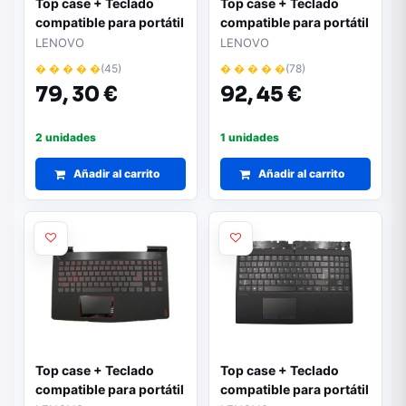
Top case + Teclado
Top case + Teclado
compatible para portátil
compatible para portátil
LENOVO V15-IIL Negro
LENOVO V330-15ikb
LENOVO
LENOVO
5CB0X57069
Gris oscuro
� � � � �
(45)
� � � � �
(78)
5CB0Q60182
79,
30 €
92,
45 €
2 unidades
1 unidades
Añadir al carrito
Añadir al carrito
Top case + Teclado
Top case + Teclado
compatible para portátil
compatible para portátil