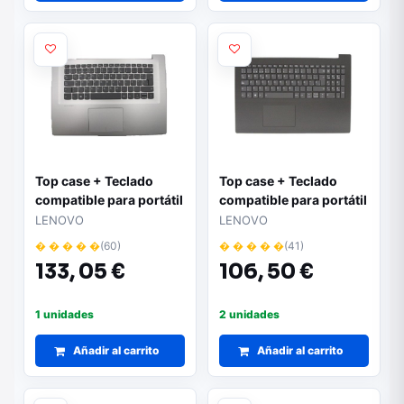
Top case + Teclado
Top case + Teclado
compatible para portátil
compatible para portátil
LENOVO 320S-15IKB
Lenovo 330-15ICH |
LENOVO
LENOVO
Plata 5CB0N77760
Color negro |
� � � � �
(60)
� � � � �
(41)
Referencia 5CB0R46811
133,
05 €
106,
50 €
1 unidades
2 unidades
Añadir al carrito
Añadir al carrito