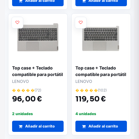
Añadir al carrito
Añadir al carrito
Top case + Teclado
Top case + Teclado
compatible para portátil
compatible para portátil
LENOVO S340-15ILL
LENOVO S540-13IML
LENOVO
LENOVO
Plata 5CB0S18672
Plata Retroiluminado
� � � � �
(72)
� � � � �
(102)
5CB0W43736
96,
00 €
119,
50 €
2 unidades
4 unidades
Añadir al carrito
Añadir al carrito