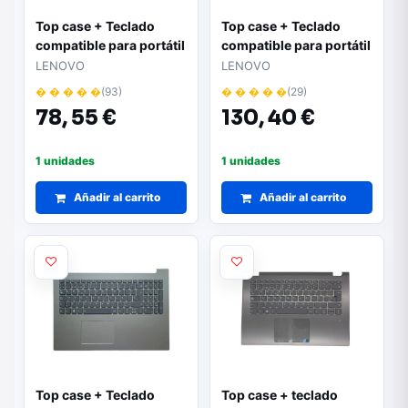
Top case + Teclado
Top case + Teclado
compatible para portátil
compatible para portátil
LENOVO 510-14ISK
LENOVO 520-14IKB Gris
LENOVO
LENOVO
Blanco 5CB0L67152
oscuro 5CB0N67593
� � � � �
(93)
� � � � �
(29)
78,
55 €
130,
40 €
1 unidades
1 unidades
Añadir al carrito
Añadir al carrito
Top case + Teclado
Top case + teclado