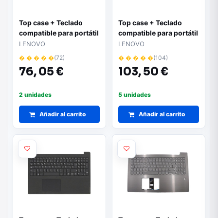
Top case + Teclado
Top case + Teclado
compatible para portátil
compatible para portátil
LENOVO V15-ADA
LENOVO V15-IGL
LENOVO
LENOVO
Negro 5CB0Y99423
5CB0Z20943
� � � � �
(72)
� � � � �
(104)
76,
05 €
103,
50 €
2 unidades
5 unidades
Añadir al carrito
Añadir al carrito