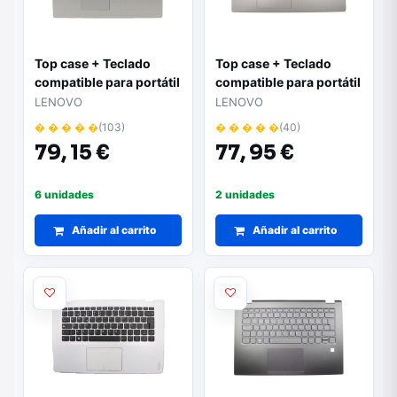
Top case + Teclado
Top case + Teclado
compatible para portátil
compatible para portátil
LENOVO 330-17IKB Gris
LENOVO 330S-15IKB
LENOVO
LENOVO
oscuro
Plata 5CB0R07409
� � � � �
(103)
� � � � �
(40)
79,
15 €
77,
95 €
6 unidades
2 unidades
Añadir al carrito
Añadir al carrito