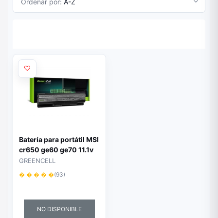
Ordenar por:
A-Z
Batería para portátil MSI
cr650 ge60 ge70 11.1v
4400MAH MS05
GREENCELL
� � � � �
(93)
NO DISPONIBLE