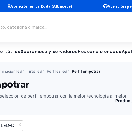
Atención en La Roda (Albacete)
Atención pe
ortátiles
Sobremesa y servidores
Reacondicionados
App
uminación led
Tiras led
Perfiles led
Perfil empotrar
mpotrar
elección de perfil empotrar con la mejor tecnología al mejor
Product
LED-DI