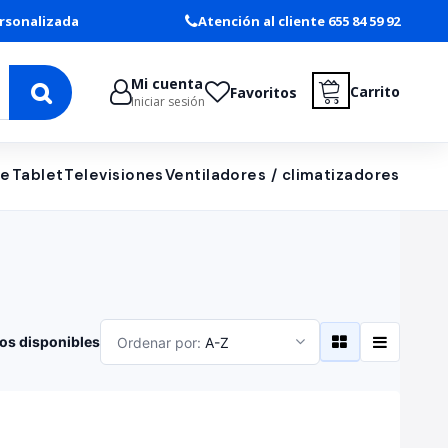
rsonalizada
Atención al cliente 655 84 59 92
Mi cuenta
Carrito
Favoritos
Iniciar sesión
le
Tablet
Televisiones
Ventiladores / climatizadores
os disponibles
Ordenar por:
A-Z