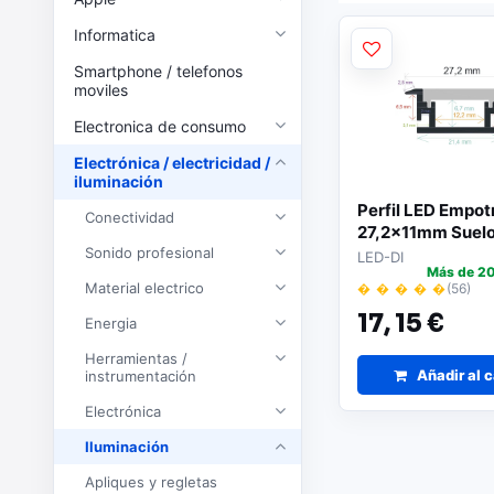
Informatica
Smartphone / telefonos
moviles
Electronica de consumo
Electrónica / electricidad /
iluminación
Perfil LED Empot
Conectividad
27,2x11mm Suel
Sonido profesional
LED-DI
Más de 20
Material electrico
� � � � �
(56)
17,
15 €
Energia
Herramientas /
Añadir al c
instrumentación
Electrónica
Iluminación
Apliques y regletas