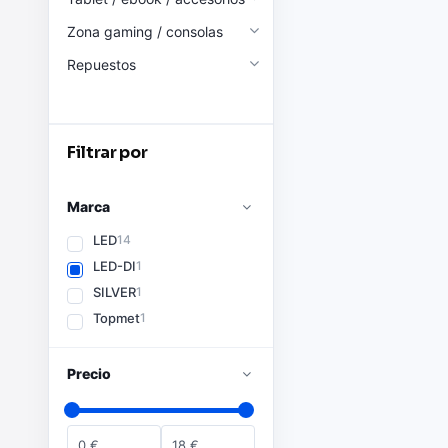
Zona gaming / consolas
Repuestos
Filtrar por
Marca
LED
14
LED-DI
1
SILVER
1
Topmet
1
Precio
0
€
18
€