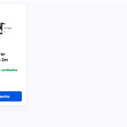
rar
o 2m
 unidades
arrito