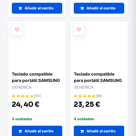
Añadir al carrito
Añadir al carrito
Teclado compatible
Teclado compatible
para portátil SAMSUNG
para portátil SAMSUNG
530u / 530u4b
770z5e retroiluminado
GENERICA
GENERICA
� � � � �
(30)
� � � � �
(86)
24,
40 €
23,
25 €
3 unidades
4 unidades
Añadir al carrito
Añadir al carrito