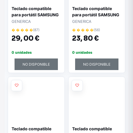
Teclado compatible
Teclado compatible
para portátil SAMSUNG
para portátil SAMSUNG
n511 / n515/ rv511 /
np-r540 / ba59-
GENERICA
GENERICA
rc510 / rc520
02833d
� � � � �
(87)
� � � � �
(56)
29,
00 €
23,
80 €
0 unidades
0 unidades
NO DISPONIBLE
NO DISPONIBLE
Teclado compatible
Teclado compatible