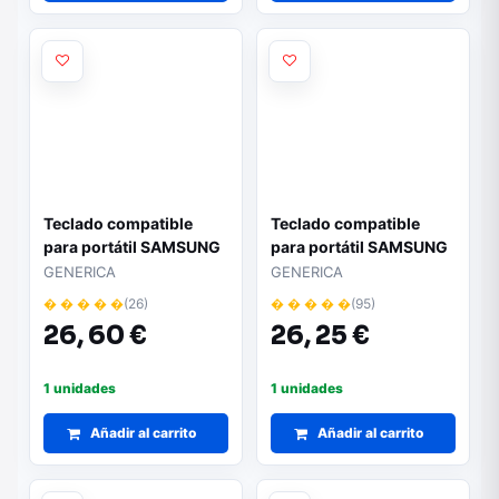
Teclado compatible
Teclado compatible
para portátil SAMSUNG
para portátil SAMSUNG
n120 / n128 / n140 /
n120 / n140 / n145 /
GENERICA
GENERICA
n145 / n148 / n150 /
n148 / n150 / nb30
� � � � �
(26)
� � � � �
(95)
n310 blanco
negro
26,
60 €
26,
25 €
1 unidades
1 unidades
Añadir al carrito
Añadir al carrito