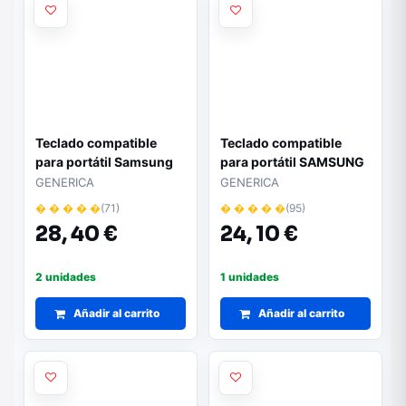
Teclado compatible
Teclado compatible
para portátil Samsung
para portátil SAMSUNG
NP-RF710/RF711 -
np300 / np300e5a /
GENERICA
GENERICA
Repuesto BA59-
np300v5a negro
� � � � �
(71)
� � � � �
(95)
02848D
28,
40 €
24,
10 €
2 unidades
1 unidades
Añadir al carrito
Añadir al carrito