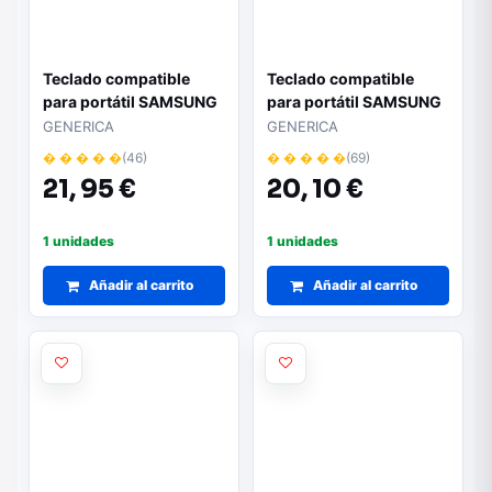
Teclado compatible
Teclado compatible
para portátil SAMSUNG
para portátil SAMSUNG
R528 / r530 / r540 /
rv411 / rv412 / rv415 /
GENERICA
GENERICA
rv510 / r620 / r719 /
rv420 negro
� � � � �
(46)
� � � � �
(69)
p580
21,
95 €
20,
10 €
1 unidades
1 unidades
Añadir al carrito
Añadir al carrito