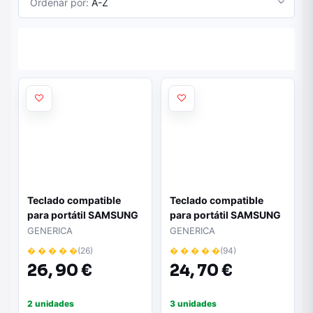
Ordenar por:
A-Z
Teclado compatible
Teclado compatible
para portátil SAMSUNG
para portátil SAMSUNG
300e7a / np300e7a
350
GENERICA
GENERICA
� � � � �
(26)
� � � � �
(94)
26,
90 €
24,
70 €
2 unidades
3 unidades