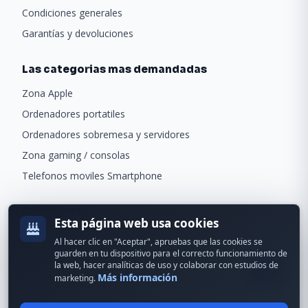
Condiciones generales
Garantías y devoluciones
Las categorias mas demandadas
Zona Apple
Ordenadores portatiles
Ordenadores sobremesa y servidores
Zona gaming / consolas
Telefonos moviles Smartphone
Newsletter
Esta página web usa cookies
Recibe ofertas exclusivas y novedades.
Al hacer clic en "Aceptar", apruebas que las cookies se
guarden en tu dispositivo para el correcto funcionamiento de
la web, hacer analíticas de uso y colaborar con estudios de
Más información
marketing.