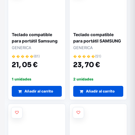
Teclado compatible
Teclado compatible
para portátil Samsung
para portátil SAMSUNG
NP300 Series - 15.6" |
np915s3g blanco sin
GENERICA
GENERICA
Modelos
marco
� � � � �
(61)
� � � � �
(51)
NP300E/NP300E5A/NP300E5C
21,
05 €
23,
70 €
| Color negro
1 unidades
2 unidades
Añadir al carrito
Añadir al carrito