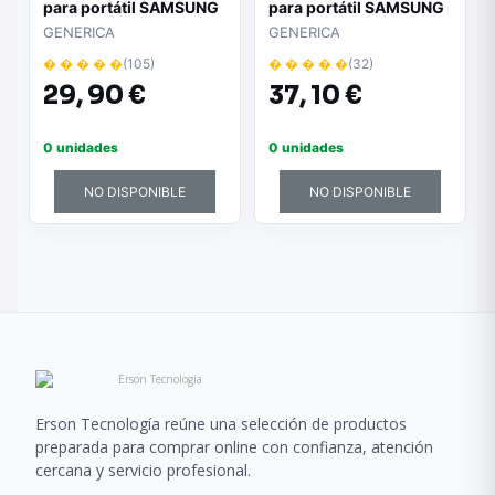
para portátil SAMSUNG
para portátil SAMSUNG
np270e5e
r510 / r60 / r70 / r560 /
GENERICA
GENERICA
p510 negro
� � � � �
(105)
� � � � �
(32)
29,
90 €
37,
10 €
0 unidades
0 unidades
NO DISPONIBLE
NO DISPONIBLE
Erson Tecnología reúne una selección de productos
preparada para comprar online con confianza, atención
cercana y servicio profesional.