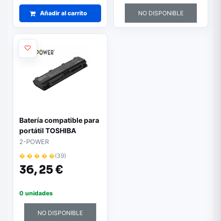
Añadir al carrito
NO DISPONIBLE
Batería compatible para
portátil TOSHIBA
Satellite C855 10.8V
2-POWER
4400mAh 2-POWER
� � � � �
(39)
36,
25 €
0 unidades
NO DISPONIBLE