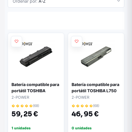
Ordenar por:
A-Z
Batería compatible para
Batería compatible para
portátil TOSHIBA
portátil TOSHIBA L750
Satellite C855 10.8V
10.8V 5200mAh 2-
2-POWER
2-POWER
5200mAh 2-POWER
POWER
� � � � �
(68)
� � � � �
(68)
59,
25 €
46,
95 €
1 unidades
0 unidades