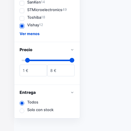
SanKen
14
STMicroelectronics
49
Toshiba
18
Vishay
12
Ver menos
Precio
1
€
8
€
Entrega
Todos
Solo con stock