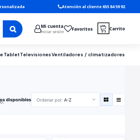
rsonalizada
Atención al cliente 655 84 59 92
Mi cuenta
Carrito
Favoritos
Iniciar sesión
le
Tablet
Televisiones
Ventiladores / climatizadores
os disponibles
Ordenar por:
A-Z
o.