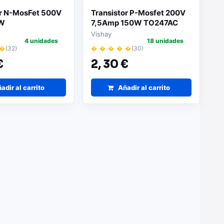
or N-MosFet 500V
Transistor P-Mosfet 200V
6W
7,5Amp 150W TO247AC
N50APBF
IRFP9240PBF
Vishay
4 unidades
18 unidades
 �
(32)
� � � � �
(30)
€
2,
30 €
adir al carrito
Añadir al carrito