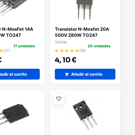
or N-MosFet 14A
Transistor N-Mosfet 20A
0W TO247
500V 280W TO247
PBF
IRFP460A
Vishay
17 unidades
20 unidades
 �
(27)
� � � � �
(28)
€
4,
10 €
adir al carrito
Añadir al carrito