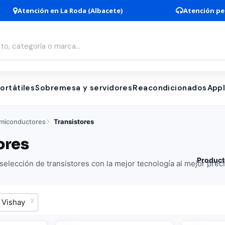
Atención en La Roda (Albacete)
Atención pe
ortátiles
Sobremesa y servidores
Reacondicionados
App
miconductores
Transistores
ores
Product
elección de transistores con la mejor tecnología al mejor preci
Vishay