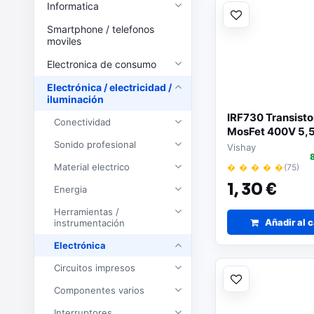
Informatica
Smartphone / telefonos
moviles
Electronica de consumo
Electrónica / electricidad /
iluminación
IRF730 Transisto
Conectividad
MosFet 400V 5,
Sonido profesional
TO220A
Vishay
Material electrico
� � � � �
(75)
1,
30 €
Energia
Herramientas /
Añadir al c
instrumentación
Electrónica
Circuitos impresos
Componentes varios
Interruptores