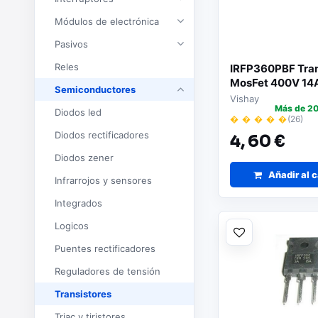
Módulos de electrónica
Pasivos
Reles
IRFP360PBF Tran
MosFet 400V 14
Semiconductores
TO247
Vishay
Más de 20
Diodos led
� � � � �
(26)
Diodos rectificadores
4,
60 €
Diodos zener
Añadir al c
Infrarrojos y sensores
Integrados
Logicos
Puentes rectificadores
Reguladores de tensión
Transistores
Triac y tiristores