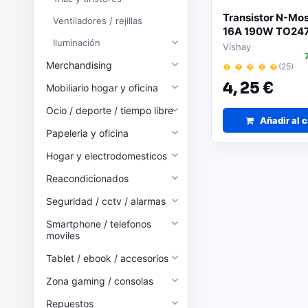
Transistor N-Mo
Ventiladores / rejillas
16A 190W TO24
Iluminación
IRFP350PBF
Vishay
Merchandising
� � � � �
(25)
4,
25 €
Mobiliario hogar y oficina
Ocio / deporte / tiempo libre
Añadir al c
Papeleria y oficina
Hogar y electrodomesticos
Reacondicionados
Seguridad / cctv / alarmas
Smartphone / telefonos
moviles
Tablet / ebook / accesorios
Zona gaming / consolas
Repuestos