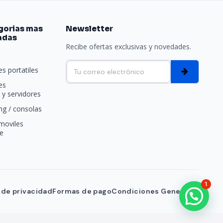
gorias mas
Newsletter
adas
Recibe ofertas exclusivas y novedades.
e
s portatiles
es
y servidores
g / consolas
moviles
e
1
a de privacidad
Formas de pago
Condiciones Generales