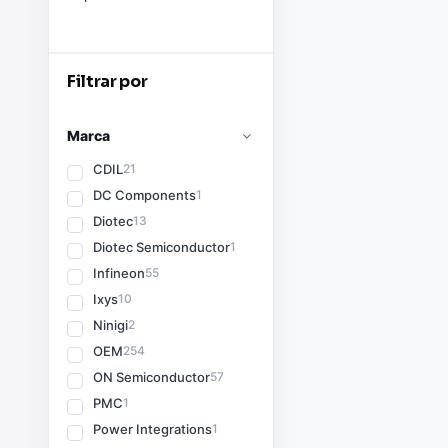
Filtrar por
Marca
CDIL
21
DC Components
1
Diotec
13
Diotec Semiconductor
1
Infineon
55
Ixys
10
Ninigi
2
OEM
254
ON Semiconductor
57
PMC
1
Power Integrations
1