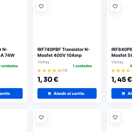
r N-
IRF740PBF Transistor N-
IRF840PB
5A 74W
Mosfet 400V 10Amp
Mosfet 5
TO220
TO220
Vishay
Vishay
8 unidades
1 unidades
� � � � �
(78)
� � � �
1,
30 €
1,
45 
arrito
Añadir al carrito
Añ