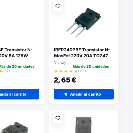
F Transistor N-
IRFP240PBF Transistor N-
00V 8A 125W
MosFet 220V 20A TO247
Vishay
Más de 20 unidades
Más de 20 unidades
 �
(82)
� � � � �
(111)
€
2,
65 €
adir al carrito
Añadir al carrito