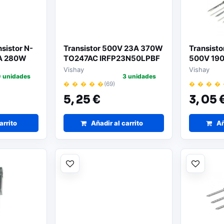
sistor N-
Transistor 500V 23A 370W
Transist
A 280W
TO247AC IRFP23N50LPBF
500V 19
IRFP450
Vishay
Vishay
 unidades
3 unidades
� � � � �
(69)
� � � �
5,
25 €
3,
05 
arrito
Añadir al carrito
Añ