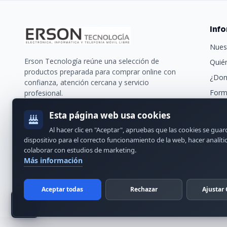
Inf
Nues
Erson Tecnología reúne una selección de
Quié
productos preparada para comprar online con
¿Don
confianza, atención cercana y servicio
Form
profesional.
Trans
Esta página web usa cookies
Nues
Al hacer clic en "Aceptar", apruebas que las cookies se gua
Cont
dispositivo para el correcto funcionamiento de la web, hacer analíti
colaborar con estudios de marketing.
Más información
Aceptar todas
Rechazar
Ajustar 
© 2024 Erson Tecnología. Todos los derechos reservados.