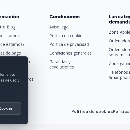
ormación
Condiciones
Las cate
demand
tro Blog
Aviso legal
Zona Appl
nes somos
Política de cookies
Ordenadore
de estamos?
Política de privacidad
Ordenador
as de pago
Condiciones generales
sobremesa 
porte y entrega
Garantías y
Zona gamin
devoluciones
tras marcas
Telefonos 
rden en tu
Smartphon
acta con nosotros
cas de uso y
Cookies
Política de cookies
Polític