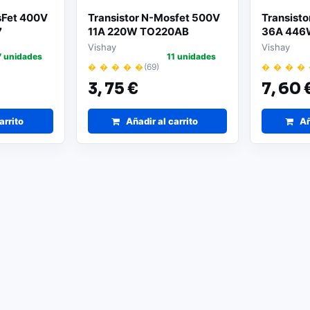
sFet 400V
Transistor N-Mosfet 500V
Transist
7
11A 220W TO220AB
36A 44
IRFB18N50KPBF
IRFPS37
Vishay
Vishay
7 unidades
11 unidades
� � � � �
(69)
� � � �
3,
75 €
7,
60 
arrito
Añadir al carrito
Añ