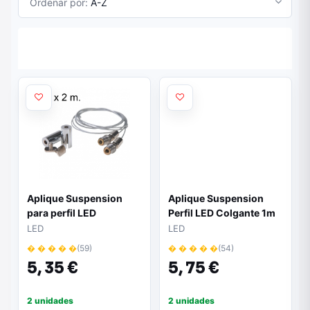
Ordenar por:
A-Z
Aplique Suspension
Aplique Suspension
para perfil LED
Perfil LED Colgante 1m
cilindrico 2m
LED
LED
� � � � �
(59)
� � � � �
(54)
5,
35 €
5,
75 €
2 unidades
2 unidades