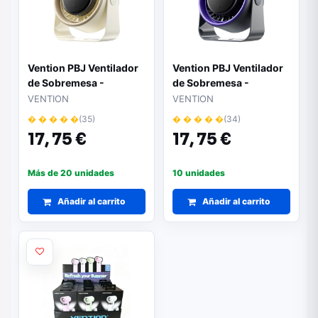
Vention PBJ Ventilador
Vention PBJ Ventilador
de Sobremesa -
de Sobremesa -
Velocidad Maxima
Velocidad Maxima
VENTION
VENTION
2500RPM - Bateria de
2500RPM - Bateria de
� � � � �
(35)
� � � � �
(34)
3000mAh - Modo
3000mAh - Modo
17,
75 €
17,
75 €
Noche - Pantalla -
Noche - Pantalla -
Conexion USB-C -
Conexion USB-C -
Color Beige
Color Gris Oscuro
Más de 20 unidades
10 unidades
Añadir al carrito
Añadir al carrito