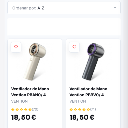
Ordenar por:
A-Z
Ventilador de Mano
Ventilador de Mano
Vention PBAN0/ 4
Vention PBBV0/ 4
velocidades
velocidades
VENTION
VENTION
� � � � �
(70)
� � � � �
(71)
18,
50 €
18,
50 €