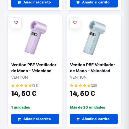
Blanco
Añadir al carrito
Negro
Añadir al carrito
Vention PBE Ventilador
Vention PBE Ventilador
de Mano - Velocidad
de Mano - Velocidad
Maxima 17000RPM -
Maxima 17000RPM -
VENTION
VENTION
Nivel Regulable de 1 a
Nivel Regulable de 1 a
� � � � �
(31)
� � � � �
(28)
100 - Bateria de
100 - Bateria de
14,
50 €
14,
50 €
3000mAh - Pantalla
3000mAh - Pantalla
LED - Conexion USB-C -
LED - Conexion USB-C -
Ligero y Compacto -
Ligero y Compacto -
1 unidades
Más de 20 unidades
Color Morado
Color Azul
Añadir al carrito
Añadir al carrito