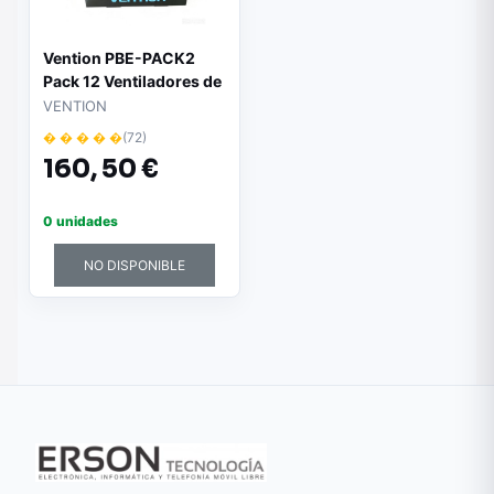
Vention PBE-PACK2
Pack 12 Ventiladores de
Mano - Velocidad
VENTION
Maxima 17000RPM -
� � � � �
(72)
Nivel Regulable de 1 a
160,
50 €
100 - Bateria de
3000mAh - Pantalla
LED - Conexion USB-C -
0 unidades
Ligero y Compacto -
Color Verde
NO DISPONIBLE