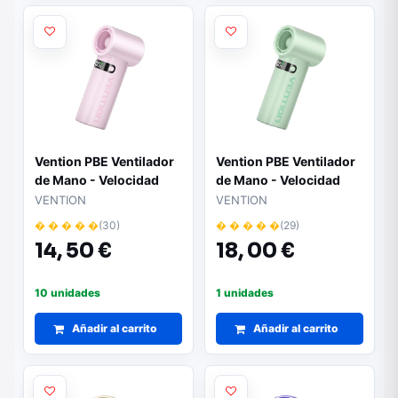
Vention PBE Ventilador
Vention PBE Ventilador
de Mano - Velocidad
de Mano - Velocidad
Maxima 17000RPM -
Maxima 17000RPM -
VENTION
VENTION
Nivel Regulable de 1 a
Nivel Regulable de 1 a
� � � � �
(30)
� � � � �
(29)
100 - Bateria de
100 - Bateria de
14,
50 €
18,
00 €
3000mAh - Pantalla
3000mAh - Pantalla
LED - Conexion USB-C -
LED - Conexion USB-C -
Ligero y Compacto -
Ligero y Compacto -
10 unidades
1 unidades
Color Rosa
Color Verde
Añadir al carrito
Añadir al carrito