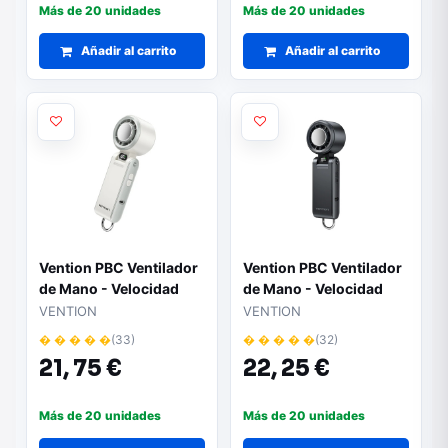
Más de 20 unidades
Más de 20 unidades
Añadir al carrito
Añadir al carrito
Vention PBC Ventilador
Vention PBC Ventilador
de Mano - Velocidad
de Mano - Velocidad
Maxima 13000RPM -
Maxima 13000RPM -
VENTION
VENTION
Nivel Regulable de 1 a
Nivel Regulable de 1 a
� � � � �
(33)
� � � � �
(32)
100 - Funcion Frio -
100 - Funcion Frio -
21,
75 €
22,
25 €
Bateria de 3000mAh -
Bateria de 3000mAh -
Pantalla LED - Conexion
Pantalla LED - Conexion
USB-C - Ligero y
USB-C - Ligero y
Más de 20 unidades
Más de 20 unidades
Compacto - Color
Compacto - Color