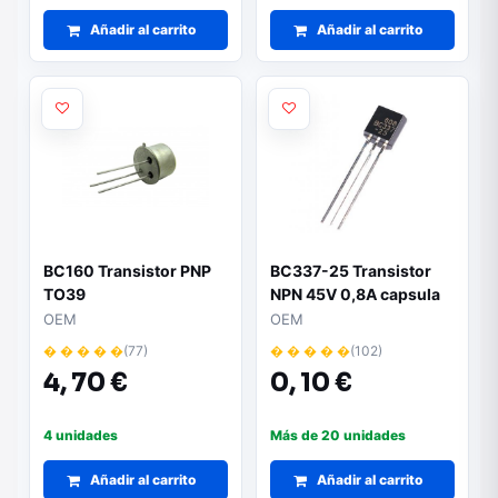
Añadir al carrito
Añadir al carrito
BC160 Transistor PNP
BC337-25 Transistor
TO39
NPN 45V 0,8A capsula
TO92
OEM
OEM
� � � � �
(77)
� � � � �
(102)
4,
70 €
0,
10 €
4 unidades
Más de 20 unidades
Añadir al carrito
Añadir al carrito