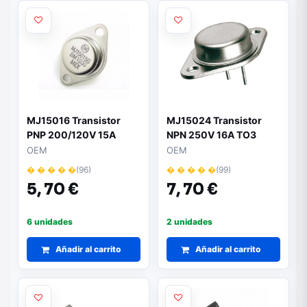
MJ15016 Transistor
MJ15024 Transistor
PNP 200/120V 15A
NPN 250V 16A TO3
180W
OEM
OEM
� � � � �
(96)
� � � � �
(99)
5,
70 €
7,
70 €
6 unidades
2 unidades
Añadir al carrito
Añadir al carrito