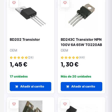
BD202 Transistor
BD243C Transistor NPN
100V 6A 65W TO220AB
CDIL
OEM
OEM
� � � � �
(24)
� � � � �
(44)
1,
45 €
1,
30 €
17 unidades
Más de 20 unidades
Añadir al carrito
Añadir al carrito