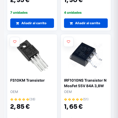
2,
35 €
1,
30 €
7 unidades
4 unidades
Añadir al carrito
Añadir al carrito
FS10KM Transistor
IRF1010NS Transistor N
MosFet 55V 84A 3,8W
D2PACK
OEM
OEM
� � � � �
(38)
� � � � �
(51)
2,
85 €
1,
65 €