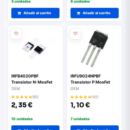
3 unidades
8 unidades
Añadir al carrito
Añadir al carrito
IRFB4020PBF
IRFU9024NPBF
Transistor N-MosFet
Transistor P MosFet
200V 18A 100W
55V 11A 38W IPAK
OEM
OEM
TO220AB
� � � � �
(82)
� � � � �
(40)
2,
35 €
1,
10 €
10 unidades
7 unidades