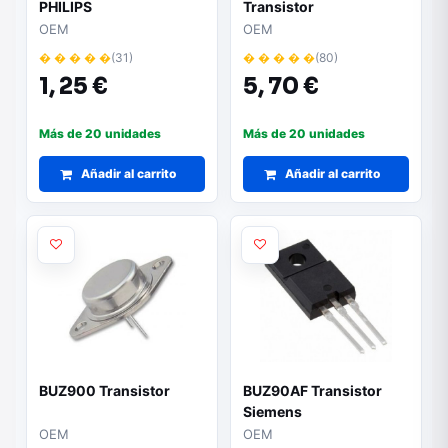
PHILIPS
Transistor
OEM
OEM
� � � � �
(31)
� � � � �
(80)
1,
25 €
5,
70 €
Más de 20 unidades
Más de 20 unidades
Añadir al carrito
Añadir al carrito
BUZ900 Transistor
BUZ90AF Transistor
Siemens
OEM
OEM