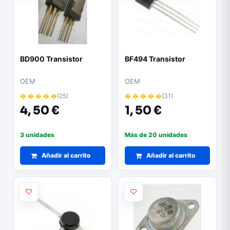
BD900 Transistor
BF494 Transistor
OEM
OEM
� � � � �
(25)
� � � � �
(31)
4,
50 €
1,
50 €
3 unidades
Más de 20 unidades
Añadir al carrito
Añadir al carrito