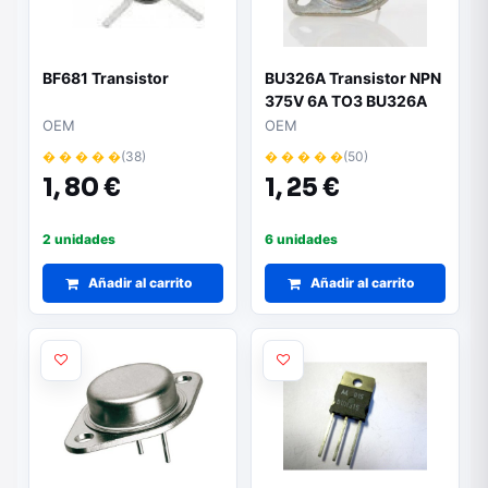
BF681 Transistor
BU326A Transistor NPN
375V 6A TO3 BU326A
OEM
OEM
� � � � �
(38)
� � � � �
(50)
1,
80 €
1,
25 €
2 unidades
6 unidades
Añadir al carrito
Añadir al carrito