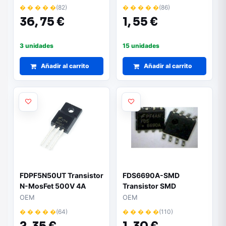
� � � � �
(82)
� � � � �
(86)
36,
75 €
1,
55 €
3 unidades
15 unidades
Añadir al carrito
Añadir al carrito
FDPF5N50UT Transistor
FDS6690A-SMD
N-MosFet 500V 4A
Transistor SMD
28W TO220-3
OEM
OEM
� � � � �
(64)
� � � � �
(110)