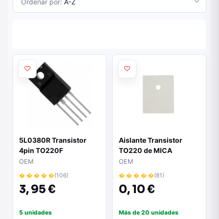
Ordenar por:
A-Z
5L0380R Transistor
Aislante Transistor
4pin TO220F
TO220 de MICA
18x13mm
OEM
OEM
� � � � �
(106)
� � � � �
(81)
3,
95 €
0,
10 €
5 unidades
Más de 20 unidades