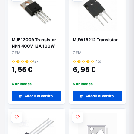
MJE13009 Transistor
MJW16212 Transistor
NPN 400V 12A 100W
TO220
OEM
OEM
� � � � �
(27)
� � � � �
(45)
1,
55 €
6,
95 €
6 unidades
5 unidades
Añadir al carrito
Añadir al carrito