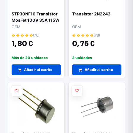
STP30NF10 Transistor
Transistor 2N2243
MosFet 100V 35A 115W
TO220
OEM
OEM
� � � � �
(76)
� � � � �
(78)
1,
80 €
0,
75 €
Más de 20 unidades
3 unidades
Añadir al carrito
Añadir al carrito